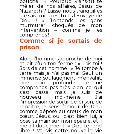
bouche : «
Pourquoi viens-tu te
mêler de nos affaires, Jésus de
Nazareth ? Laisse-nous tranquilles
! Je sais qui tu es, tu es l’Envoyé de
Dieu !
» J’entends les gens
murmurer, choqués de mon
intervention – comme je les
comprends !
Comme si je sortais de
prison
Alors l’homme s’approche de moi
et dit d’un ton ferme : «
Tais-toi !
Sors de cet homme !
» Je tombe à
terre mais je n’ai pas mal. Seul un
immense soulagement m’envahit,
une paix profonde. Je ne
comprends pas très bien ce qui
s’est passé, mais je suis de
nouveau moi-même. J’ai
l’impression de sortir de prison, de
renaître, je sens l’amour de Dieu
comme déposé au creux de mon
cœur. Jésus, oui, c’est bien lui, a
posé sa main sur mon épaule, et il
me dit doucement : « Dieu te rend
libre ! Va, vis cette nouvelle vie