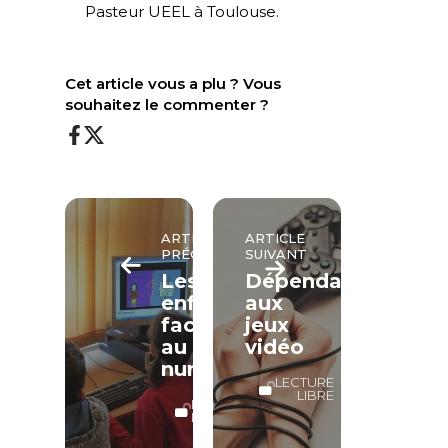
Pasteur UEEL à Toulouse.
Cet article vous a plu ? Vous
souhaitez le commenter ?
ARTICLE
ARTICLE
PRÉCÉDENT
SUIVANT
Les
Dépendant
enfants
aux
face
jeux
au
vidéo
numérique
LECTURE
LIBRE
LECTURE
LIBRE