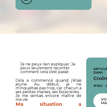
Je ne peux rien expliquer. Je
peux seulement raconter
ARTICLE
comment cela s’est passé.
DANS
Croir
Cela a commencé quand j’étais
jeune. Au début, je ne
#165 - 
m’inquiétais pas trop, car chacun a
ses petites manies, ses bizarreries…
Je me sentais encore maître de
VO
ma vie.
MA
Ma situation a