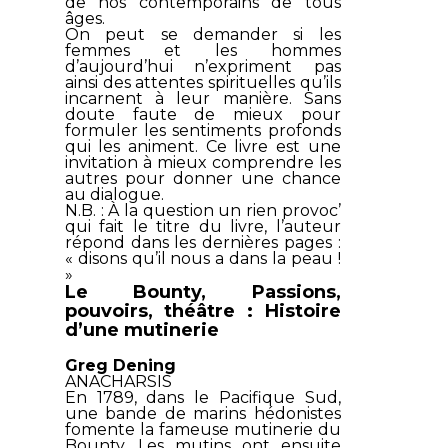
de nos contemporains de tous
âges.
On peut se demander si les
femmes et les hommes
d’aujourd’hui n’expriment pas
ainsi des attentes spirituelles qu’ils
incarnent à leur manière. Sans
doute faute de mieux pour
formuler les sentiments profonds
qui les animent. Ce livre est une
invitation à mieux comprendre les
autres pour donner une chance
au dialogue.
N.B. : À la question un rien provoc’
qui fait le titre du livre, l’auteur
répond dans les dernières pages :
« disons qu’il nous a dans la peau !
»
Le Bounty, Passions,
pouvoirs, théâtre : Histoire
d’une mutinerie
Greg Dening
ANACHARSIS
En 1789, dans le Pacifique Sud,
une bande de marins hédonistes
fomente la fameuse mutinerie du
Bounty. Les mutins ont ensuite