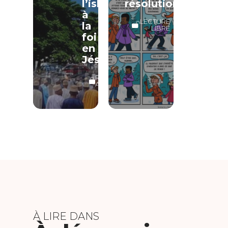
l’islam
résolutions
à
LECTURE
la
LIBRE
foi
en
Jésus
RÉSERVÉ
ABONNÉS
À LIRE DANS