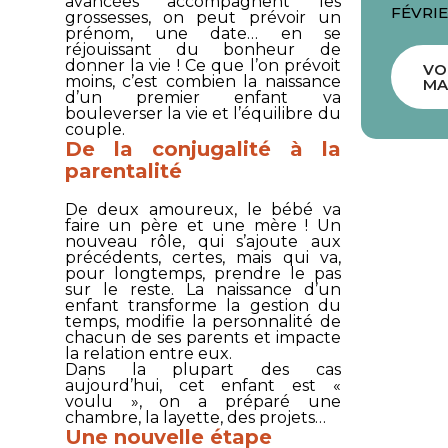
avancées accompagnent les
FÉVRIE
grossesses, on peut prévoir un
prénom, une date… en se
réjouissant du bonheur de
donner la vie ! Ce que l’on prévoit
VO
moins, c’est combien la naissance
MA
d’un premier enfant va
bouleverser la vie et l’équilibre du
couple.
De la conjugalité à la
parentalité
De deux amoureux, le bébé va
faire un père et une mère ! Un
nouveau rôle, qui s’ajoute aux
précédents, certes, mais qui va,
pour longtemps, prendre le pas
sur le reste. La naissance d’un
enfant transforme la gestion du
temps, modifie la personnalité de
chacun de ses parents et impacte
la relation entre eux.
Dans la plupart des cas
aujourd’hui, cet enfant est «
voulu », on a préparé une
chambre, la layette, des projets…
Une nouvelle étape