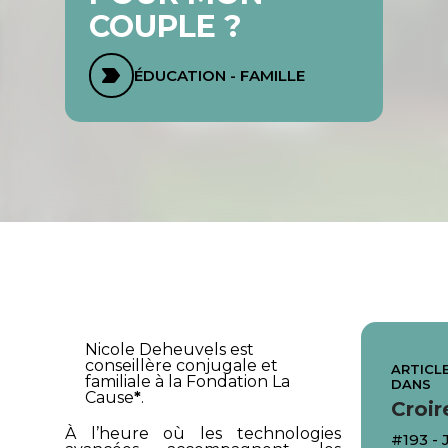
COUPLE ?
ÉDUCATION - FAMILLE
Nicole Deheuvels est
conseillère conjugale et
ARTICLE
familiale à la Fondation
La
DANS
Cause
*
.
Croir
À l’heure où les technologies
#193 -