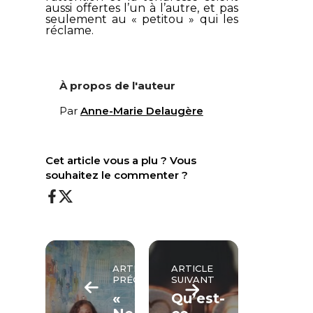
aussi offertes l’un à l’autre, et pas
seulement au «
petitou
» qui les
réclame.
À propos de l'auteur
Par
Anne-Marie Delaugère
Cet article vous a plu ? Vous
souhaitez le commenter ?
ARTICLE
ARTICLE
PRÉCÉDENT
SUIVANT
«
Qu’est-