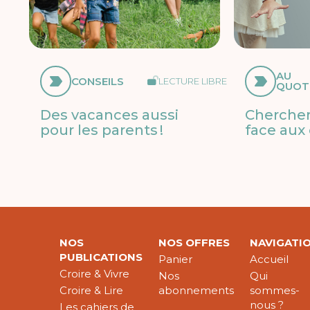
AU
CONSEILS
LECTURE LIBRE
QUOT
Des vacances aussi
Chercher
pour les parents !
face aux 
NOS
NOS OFFRES
NAVIGATI
PUBLICATIONS
Panier
Accueil
Croire & Vivre
Nos
Qui
Croire & Lire
abonnements
sommes-
nous ?
Les cahiers de