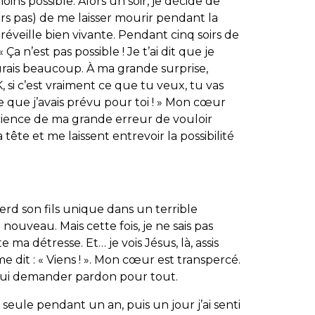
moins possible. Alors un soir, je décide de
rs pas) de me laisser mourir pendant la
réveille bien vivante. Pendant cinq soirs de
 « Ça n’est pas possible ! Je t’ai dit que je
leurais beaucoup. À ma grande surprise,
K, si c’est vraiment ce que tu veux, tu vas
ce que j’avais prévu pour toi ! » Mon cœur
cience de ma grande erreur de vouloir
tête et me laissent entrevoir la possibilité
erd son fils unique dans un terrible
nouveau. Mais cette fois, je ne sais pas
te ma détresse. Et… je vois Jésus, là, assis
e dit : « Viens ! ». Mon cœur est transpercé.
 lui demander pardon pour tout.
 seule pendant un an, puis un jour j’ai senti