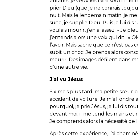
enfants, je veux les faire souffrir le 
prier Dieu (que je ne connais toujou
nuit. Mais le lendemain matin, je me 
suite, je supplie Dieu. Puis je lui dis :
voulais mourir, j’en ai assez. » Je p
j’entends alors une voix qui dit : « O
l’avoir. Mais sache que ce n’est pas 
subit un choc. Je prends alors cons
mourir. Des images défilent dans ma 
d’une autre vie.
J’ai vu Jésus
Six mois plus tard, ma petite sœur p
accident de voiture. Je m’effondre à 
pourquoi, je prie Jésus, je lui dis tou
devant moi, il me tend les mains et m
Je comprends alors la nécessité de
Après cette expérience, j’ai cheminé