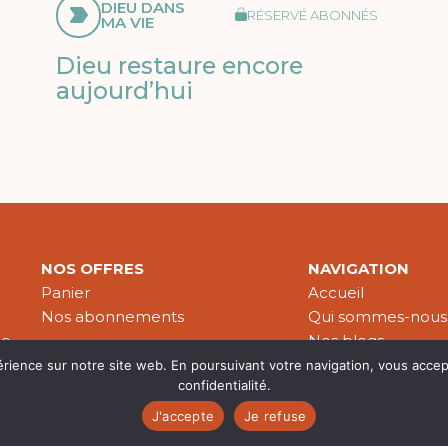
DIEU DANS
RÉSERVÉ ABONNÉS
MA VIE
Dieu restaure encore
aujourd’hui
NOS OFFRES
NAVIGATION
Panier
Accueil
Nos abonnements
Qui sommes-nous
le
Nos blogs
Nos publications
érience sur notre site web. En poursuivant votre navigation, vous accep
confidentialité.
Partenaires
J'accepte
Je refuse