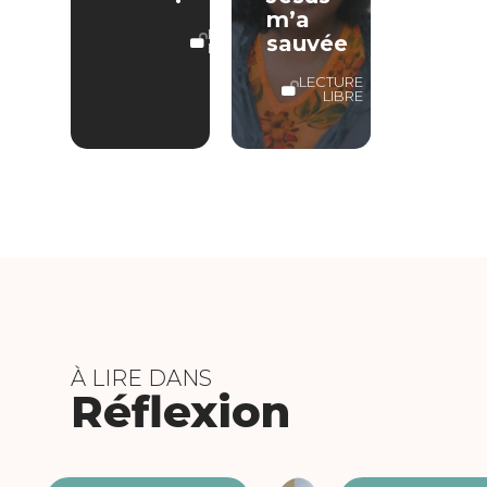
m’a
LECTURE
sauvée
LIBRE
LECTURE
LIBRE
À LIRE DANS
Réflexion