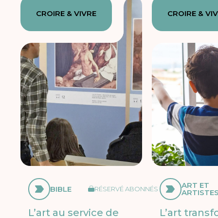
CROIRE & VIVRE
CROIRE & VI
ART ET
BIBLE
RÉSERVÉ ABONNÉS
ARTISTE
L’art au service de
L’art trans