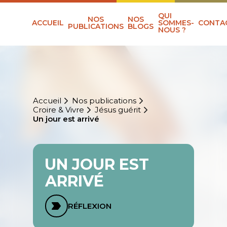
QUI
NOS
NOS
ACCUEIL
SOMMES-
CONTA
PUBLICATIONS
BLOGS
NOUS ?
Accueil
Nos publications
Croire & Vivre
Jésus guérit
Un jour est arrivé
UN JOUR EST
ARRIVÉ
RÉFLEXION