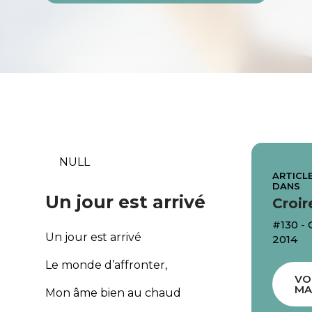
NULL
ARTICLE
DANS
Un jour est arrivé
Croir
#130 -
Un jour est arrivé
2014
Le monde d’affronter,
VO
MA
Mon âme bien au chaud