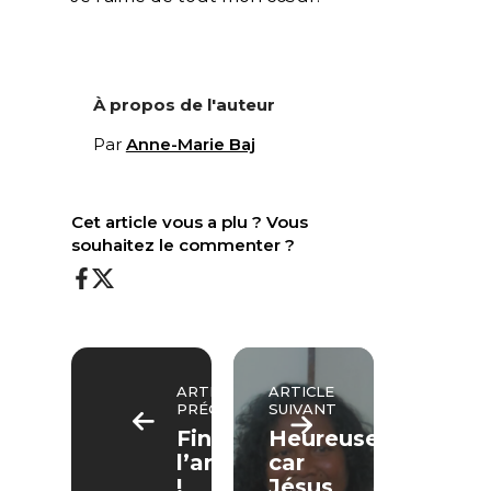
À propos de l'auteur
Par
Anne-Marie Baj
Cet article vous a plu ? Vous
souhaitez le commenter ?
ARTICLE
ARTICLE
PRÉCÉDENT
SUIVANT
Fini
Heureuse
l’anorexie
car
!
Jésus