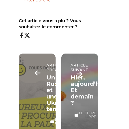
Cet article vous a plu ? Vous
souhaitez le commenter ?
ARTICLE
ARTICLE
PRÉCÉDENT
SUIVANT
Un
Hier,
Russe
aujourd’hui…
et
Et
une
demain
Ukrainienne
?
témoignent
LECTURE
LIBRE
LECTURE
LIBRE