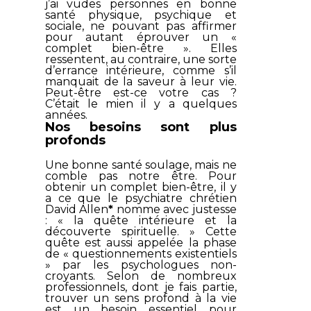
j’ai vudes personnes en bonne
santé physique, psychique et
sociale, ne pouvant pas affirmer
pour autant éprouver un «
complet bien-être ». Elles
ressentent, au contraire, une sorte
d’errance intérieure, comme s’il
manquait de la saveur à leur vie.
Peut-être est-ce votre cas ?
C’était le mien il y a quelques
années.
Nos besoins sont plus
profonds
Une bonne santé soulage, mais ne
comble pas notre être. Pour
obtenir un complet bien-être, il y
a ce que le psychiatre chrétien
David Allen
*
nomme avec justesse
: « la quête intérieure et la
découverte spirituelle. » Cette
quête est aussi appelée la phase
de « questionnements existentiels
» par les psychologues non-
croyants. Selon de nombreux
professionnels, dont je fais partie,
trouver un sens profond à la vie
est un besoin essentiel pour