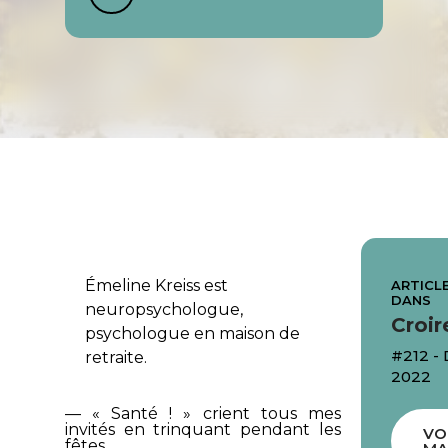
Émeline Kreiss est
ARTICLE
DANS
neuropsychologue,
Croir
psychologue en maison de
#212 
retraite.
2022
— « Santé ! » crient tous mes
invités en trinquant pendant les
VO
fêtes.