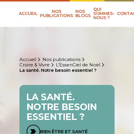
QUI
NOS
NOS
ACCUEIL
SOMMES-
CONTA
PUBLICATIONS
BLOGS
NOUS ?
Accueil
Nos publications
Croire & Vivre
L’EssenCiel de Noël
La santé. Notre besoin essentiel ?
LA SANTÉ.
NOTRE BESOIN
ESSENTIEL ?
BIEN ÊTRE ET SANTÉ