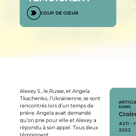
COUP DE CŒUR
Alexey S., le Russe, et Angela
Tkachenko, l’Ukrainienne, se sont
ARTICLE
rencontrés lors d’un temps de
DANS
prière. Angela avait demandé
Croir
qu’on prie pour elle et Alexey a
#211 -
répondu à son appel. Tous deux
2022
témoignent.