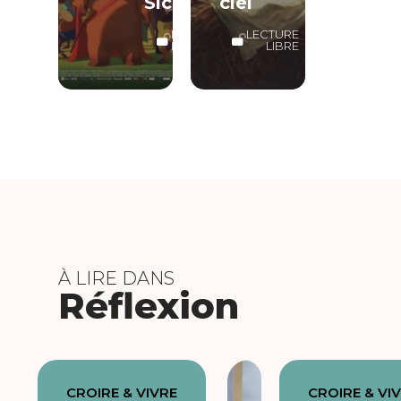
Sicile
ciel
LECTURE
LECTURE
LIBRE
LIBRE
À LIRE DANS
Réflexion
CROIRE & VIVRE
CROIRE & VI