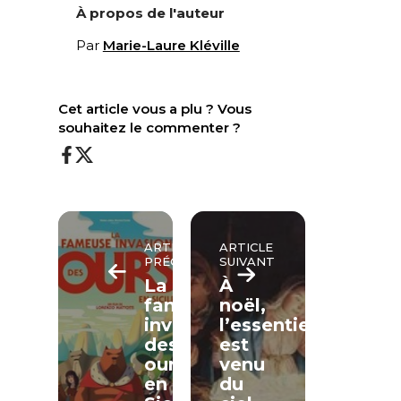
À propos de l'auteur
Par
Marie-Laure Kléville
Cet article vous a plu ? Vous
souhaitez le commenter ?
ARTICLE
ARTICLE
PRÉCÉDENT
SUIVANT
La
À
fameuse
noël,
invasion
l’essentiel
des
est
ours
venu
en
du