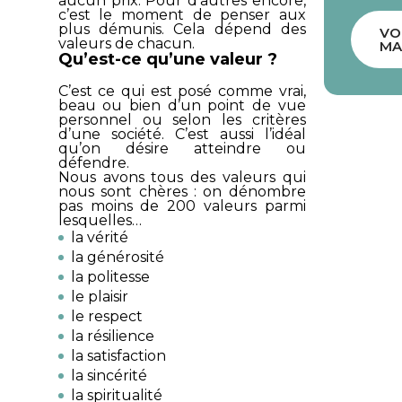
aucun prix. Pour d’autres encore,
c’est le moment de penser aux
plus démunis. Cela dépend des
VO
valeurs de chacun.
MA
Qu’est-ce qu’une valeur ?
C’est ce qui est posé comme vrai,
beau ou bien d’un point de vue
personnel ou selon les critères
d’une société. C’est aussi l’idéal
qu’on désire atteindre ou
défendre.
Nous avons tous des valeurs qui
nous sont chères : on dénombre
pas moins de 200 valeurs parmi
lesquelles…
la vérité
la générosité
la politesse
le plaisir
le respect
la résilience
la satisfaction
la sincérité
la spiritualité