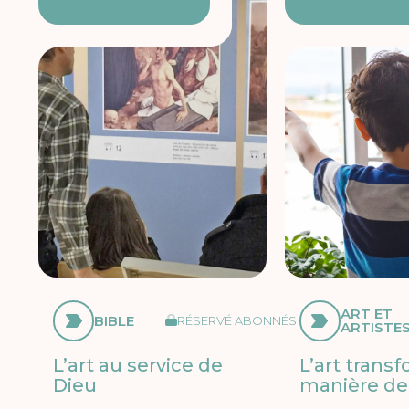
ART ET
BIBLE
RÉSERVÉ ABONNÉS
ARTISTE
L’art au service de
L’art trans
Dieu
manière de 