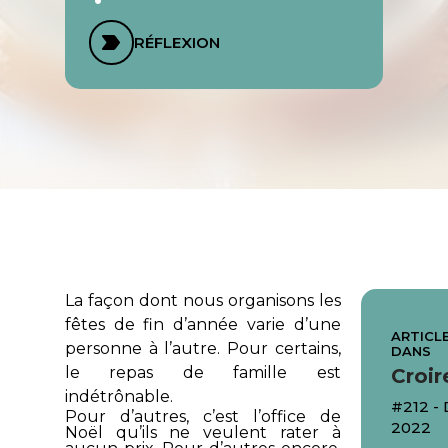
RÉFLEXION
La façon dont nous organisons les
fêtes de fin d’année varie d’une
ARTICLE
personne à l’autre. Pour certains,
DANS
le repas de famille est
Croir
indétrônable.
#212 
Pour d’autres, c’est l’office de
2022
Noël qu’ils ne veulent rater à