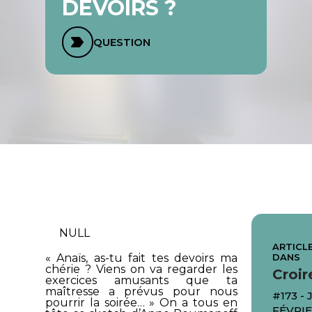
DEVOIRS ?
QUESTION
NULL
ARTICLE
DANS
« Anaïs, as-tu fait tes devoirs ma
chérie ? Viens on va regarder les
Croir
exercices amusants que ta
maîtresse a prévus pour nous
#173 -
pourrir la soirée… » On a tous en
FÉVRIE