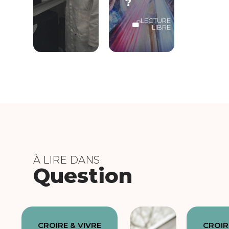
?
LECTURE
LIBRE
À LIRE DANS
Question
CROIRE & VIVRE
CROIR