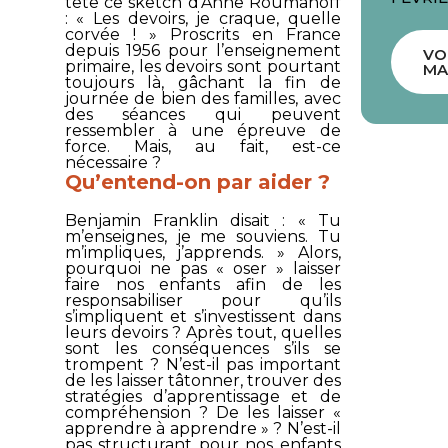
tête ce sketch d’Anne Roumanoff
: « Les devoirs, je craque, quelle
corvée ! » Proscrits en France
depuis 1956 pour l’enseignement
VO
primaire, les devoirs sont pourtant
MA
toujours là, gâchant la fin de
journée de bien des familles, avec
des séances qui peuvent
ressembler à une épreuve de
force. Mais, au fait, est-ce
nécessaire ?
Qu’entend-on par aider ?
Benjamin Franklin disait : « Tu
m’enseignes, je me souviens. Tu
m’impliques, j’apprends. » Alors,
pourquoi ne pas « oser » laisser
faire nos enfants afin de les
responsabiliser pour qu’ils
s’impliquent et s’investissent dans
leurs devoirs ? Après tout, quelles
sont les conséquences s’ils se
trompent ? N’est-il pas important
de les laisser tâtonner, trouver des
stratégies d’apprentissage et de
compréhension ? De les laisser «
apprendre à apprendre » ? N’est-il
pas structurant pour nos enfants