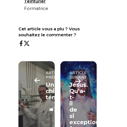
Teinturier
Formatrice
Cet article vous a plu ? Vous
souhaitez le commenter ?
ARTICLE
ARTICLE
PRÉCÉDENT
SUIVANT
Un
Jésus.
chimiste
Qu’a-
témoigne
t-
il
LECTURE
de
LIBRE
si
exceptionnel