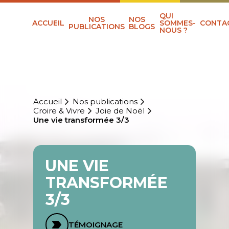
QUI
NOS
NOS
ACCUEIL
SOMMES-
CONTA
PUBLICATIONS
BLOGS
NOUS ?
Accueil
Nos publications
Croire & Vivre
Joie de Noël
Une vie transformée 3/3
UNE VIE
TRANSFORMÉE
3/3
TÉMOIGNAGE