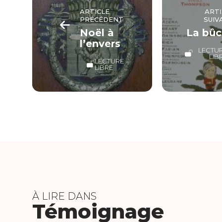
ARTICLE
ARTI
PRÉCÉDENT
SUIV
Noël à
La bû
l’envers
LECTU
LIB
LECTURE
LIBRE
À LIRE DANS
Témoignage