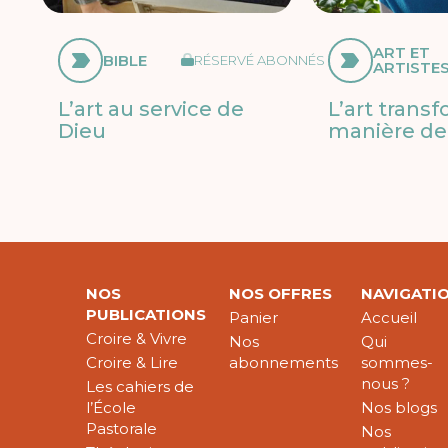
ART ET
BIBLE
RÉSERVÉ ABONNÉS
ARTISTE
L’art au service de
L’art trans
Dieu
manière de 
NOS
NOS OFFRES
NAVIGATI
PUBLICATIONS
Panier
Accueil
Croire & Vivre
Nos
Qui
Croire & Lire
abonnements
sommes-
nous ?
Les cahiers de
l’École
Nos blogs
Pastorale
Nos