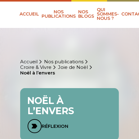
QUI
NOS
NOS
ACCUEIL
SOMMES-
CONTA
PUBLICATIONS
BLOGS
NOUS ?
Accueil
Nos publications
Croire & Vivre
Joie de Noël
Noël à l’envers
NOËL À
L’ENVERS
RÉFLEXION