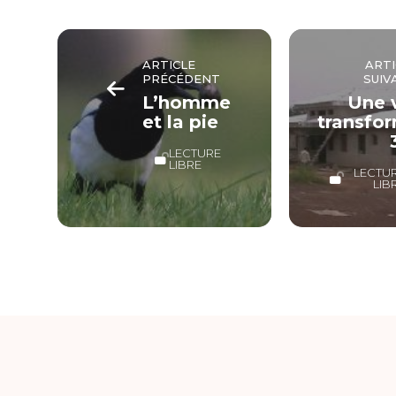
ARTICLE
ARTI
PRÉCÉDENT
SUIV
L’homme
Une 
et la pie
transfo
LECTURE
LIBRE
LECTU
LIB