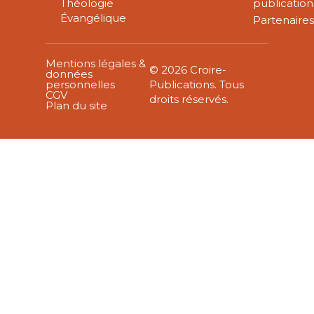
Théologie
publication
Évangélique
Partenaire
Mentions légales &
© 2026 Croire-
données
personnelles
Publications. Tous
CGV
droits réservés.
Plan du site