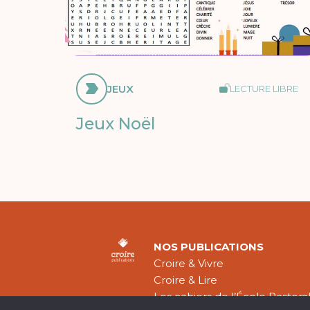
JEUX
LECTURE LIBRE
Jeux Noël
NOS PUBLICATIONS
Croire & Vivre
Croire & Lire
Les cahiers de l’École Pastora