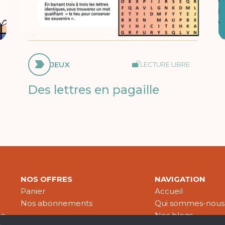
JEUX
LECTURE LIBRE
Des lettres en pagaille
NOS OFFRES
NAVIGATION
Panier
Accueil
Nos abonnements
Qui sommes-nous
le
Nos blogs