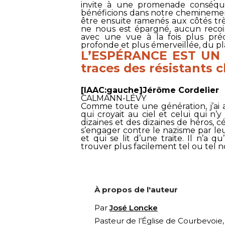
invite à une promenade conséqu
bénéficions dans notre chemineme
être ensuite ramenés aux côtés tr
ne nous est épargné, aucun recoin
avec une vue à la fois plus préc
profonde et plus émerveillée, du p
L’ESPÉRANCE EST UN 
traces des résistants c
[IAAC:gauche]Jérôme Cordelier
CALMANN-LÉVY
Comme toute une génération, j’ai a
qui croyait au ciel et celui qui n’
dizaines et des dizaines de héros,
s’engager contre le nazisme par leur
et qui se lit d’une traite. Il n’a q
trouver plus facilement tel ou tel n
À propos de l'auteur
Par
José Loncke
Pasteur de l’Église de Courbevoie