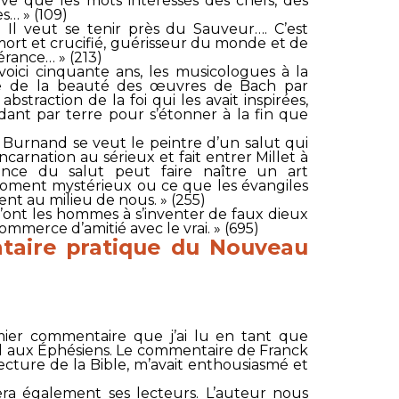
ve que les mots intéressés des chefs, des
es… » (109)
« Il veut se tenir près du Sauveur…. C’est
mort et crucifié, guérisseur du monde et de
érance… » (213)
 voici cinquante ans, les musicologues à la
te de la beauté des œuvres de Bach par
bstraction de la foi qui les avait inspirées,
idant par terre pour s’étonner à la fin que
 Burnand se veut le peintre d’un salut qui
incarnation au sérieux et fait entrer Millet à
ience du salut peut faire naître un art
oment mystérieux ou ce que les évangiles
t au milieu de nous. » (255)
 qu’ont les hommes à s’inventer de faux dieux
ommerce d’amitié avec le vrai. » (695)
aire pratique du Nouveau
ier commentaire que j’ai lu en tant que
ul aux Éphésiens. Le commentaire de Franck
ecture de la Bible, m’avait enthousiasmé et
 également ses lecteurs. L’auteur nous