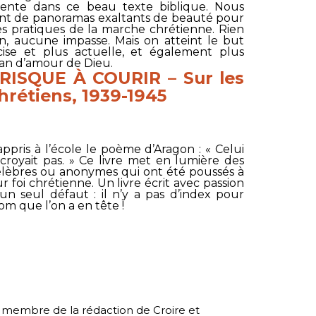
ente dans ce beau texte biblique. Nous
nt de panoramas exaltants de beauté pour
ès pratiques de la marche chrétienne. Rien
, aucune impasse. Mais on atteint le but
ise et plus actuelle, et également plus
lan d’amour de Dieu.
RISQUE À COURIR – Sur les
hrétiens, 1939-1945
ppris à l’école le poème d’Aragon : « Celui
y croyait pas. » Ce livre met en lumière des
 célèbres ou anonymes qui ont été poussés à
 foi chrétienne. Un livre écrit avec passion
u’un seul défaut : il n’y a pas d’index pour
om que l’on a en tête !
, membre de la rédaction de Croire et