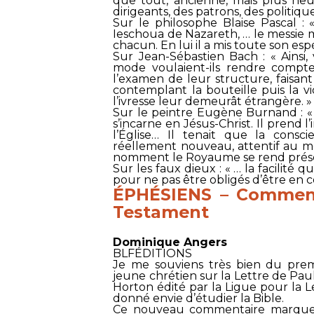
que tout, ancienne, mais plus neu
dirigeants, des patrons, des politiqu
Sur le philosophe Blaise Pascal : 
Ieschoua de Nazareth, … le messie 
chacun. En lui il a mis toute son esp
Sur Jean-Sébastien Bach : « Ainsi,
mode voulaient-ils rendre comp
l’examen de leur structure, faisant a
contemplant la bouteille puis la v
l’ivresse leur demeurât étrangère. »
Sur le peintre Eugène Burnand : «
s’incarne en Jésus-Christ. Il prend l’
l’Église… Il tenait que la consc
réellement nouveau, attentif au m
nomment le Royaume se rend présen
Sur les faux dieux : « … la facilité
pour ne pas être obligés d’être en c
ÉPHÉSIENS – Comment
Testament
Dominique Angers
BLFÉDITIONS
Je me souviens très bien du prem
jeune chrétien sur la Lettre de Pa
Horton édité par la Ligue pour la L
donné envie d’étudier la Bible.
Ce nouveau commentaire marquera