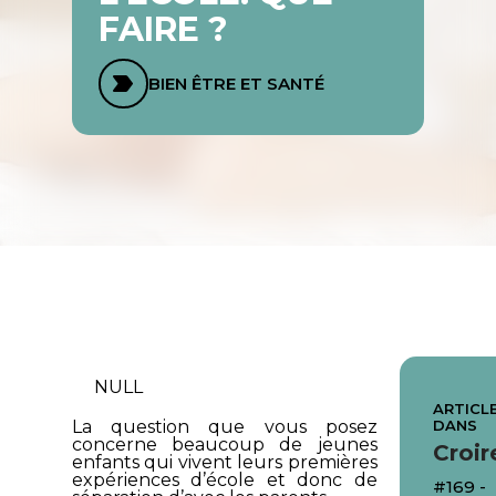
FAIRE ?
BIEN ÊTRE ET SANTÉ
NULL
ARTICLE
DANS
La question que vous posez
concerne beaucoup de jeunes
Croir
enfants qui vivent leurs premières
expériences d’école et donc de
#169 -