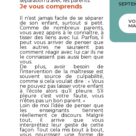
séparation d’avec les parents.
SEPTE
Je vous comprends
Il n’est jamais facile de se séparer
VO
de son enfant, surtout si petit.
MA
Comme de nombreux parents,
vous avez appris à le connaître, à
tisser des liens avec lui. Parfois, il
peut vous arriver de penser que
les autres ne sauraient pas
comment réagir avec lui car ils ne
le connaissent pas aussi bien que
vous.
De plus, avoir besoin de
l’intervention de la maîtresse est
souvent source de culpabilité,
comme si cela voulait dire : « Vous
ne pouvez pas laisser votre enfant
à l’école alors qu’il pleure. S’il
pleure c’est votre faute, vous
n’êtes pas un bon parent. »
Loin de moi l’idée de penser que
les enseignants tiennent
réellement ce discours. Malgré
tout, il arrive que vous
interprétiez leur geste de cette
façon. Tout cela mis bout à bout,
vous nourrissez une forme de