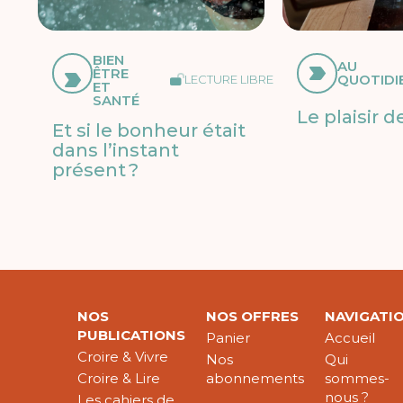
BIEN
AU
ÊTRE
QUOTIDI
LECTURE LIBRE
ET
SANTÉ
Le plaisir d
Et si le bonheur était
dans l’instant
présent ?
NOS
NOS OFFRES
NAVIGATI
PUBLICATIONS
Panier
Accueil
Croire & Vivre
Nos
Qui
Croire & Lire
abonnements
sommes-
nous ?
Les cahiers de