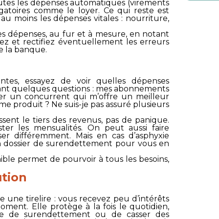
utes les dépenses automatiques (virements
igatoires comme le loyer. Ce qui reste est
 au moins les dépenses vitales : nourriture,
es dépenses, au fur et à mesure, en notant
z et rectifiez éventuellement les erreurs
e la banque.
isantes, essayez de voir quelles dépenses
ant quelques questions : mes abonnements
uver un concurrent qui m’offre un meilleur
e produit ? Ne suis-je pas assuré plusieurs
ssent le tiers des revenus, pas de panique.
ster les mensualités. On peut aussi faire
er différemment. Mais en cas d’asphyxie
n dossier de surendettement pour vous en
nible permet de pourvoir à tous les besoins,
ution
une tirelire : vous recevez peu d’intérêts
oment. Elle protège à la fois le quotidien,
le de surendettement ou de casser des