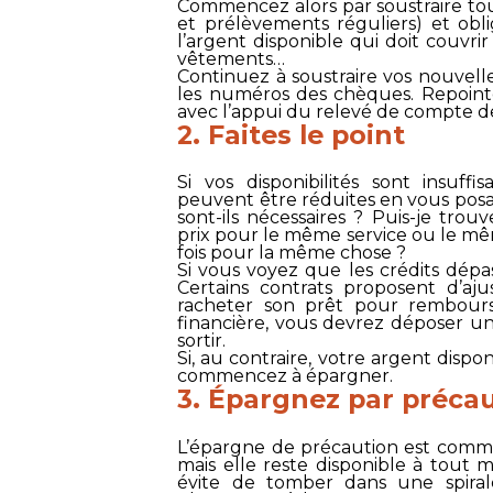
Commencez alors par soustraire to
et prélèvements réguliers) et obl
l’argent disponible qui doit couvrir
vêtements…
Continuez à soustraire vos nouvell
les numéros des chèques. Repointe
avec l’appui du relevé de compte d
2. Faites le point
Si vos disponibilités sont insuff
peuvent être réduites en vous pos
sont-ils nécessaires ? Puis-je tro
prix pour le même service ou le mêm
fois pour la même chose ?
Si vous voyez que les crédits dépa
Certains contrats proposent d’aju
racheter son prêt pour rembours
financière, vous devrez déposer u
sortir.
Si, au contraire, votre argent dispo
commencez à épargner.
3. Épargnez par préca
L’épargne de précaution est comme 
mais elle reste disponible à tout m
évite de tomber dans une spira