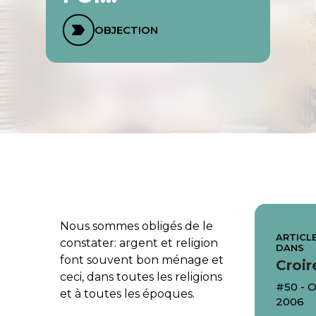
OBJECTION
Nous sommes obligés de le
ARTICLE
constater: argent et religion
DANS
font souvent bon ménage et
Croir
ceci, dans toutes les religions
#50 -
et à toutes les époques.
2006