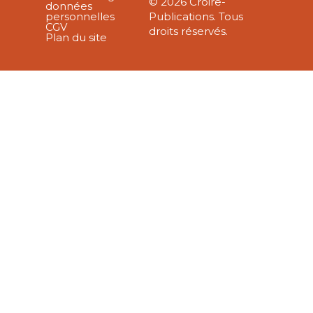
© 2026 Croire-
données
personnelles
Publications. Tous
CGV
droits réservés.
Plan du site