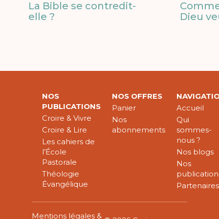
La Bible se contredit-
Commen
elle ?
Dieu ve
NOS
NOS OFFRES
NAVIGATI
PUBLICATIONS
Panier
Accueil
Croire & Vivre
Nos
Qui
Croire & Lire
abonnements
sommes-
nous ?
Les cahiers de
l’École
Nos blogs
Pastorale
Nos
Théologie
publication
Évangélique
Partenaire
Mentions légales &