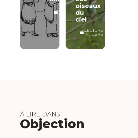
oiseaux
LECTURE
du
LIBRE
ciel
LECTURE
LIBRE
À LIRE DANS
Objection