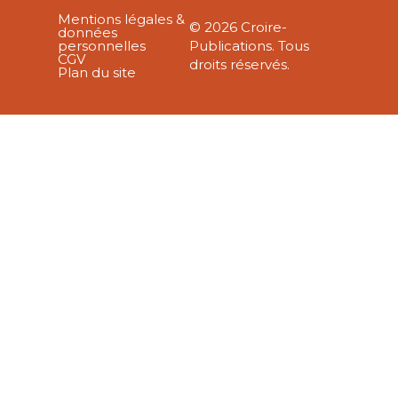
Mentions légales &
© 2026 Croire-
données
personnelles
Publications. Tous
CGV
droits réservés.
Plan du site