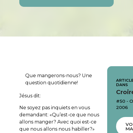
Que mangerons-nous? Une
ARTICLE
question quotidienne!
DANS
Croir
Jésus dit:
#50 -
2006
Ne soyez pas inquiets en vous
demandant: «Qu’est-ce que nous
allons manger? Avec quoi est-ce
VO
MA
que nous allons nous habiller?»