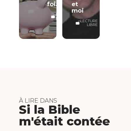
foi…
et
moi
LECTURE
LIBRE
LECTURE
LIBRE
À LIRE DANS
Si la Bible
m'était contée