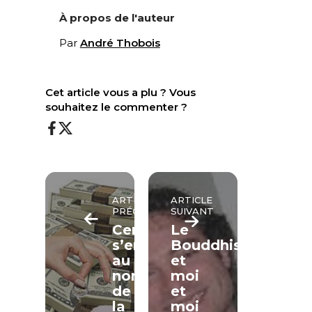
À propos de l'auteur
Par
André Thobois
Cet article vous a plu ? Vous
souhaitez le commenter ?
ARTICLE
ARTICLE
PRÉCÉDENT
SUIVANT
Certains
Le
s’enrichissent
Bouddhisme
au
et
nom
moi
de
et
la
moi