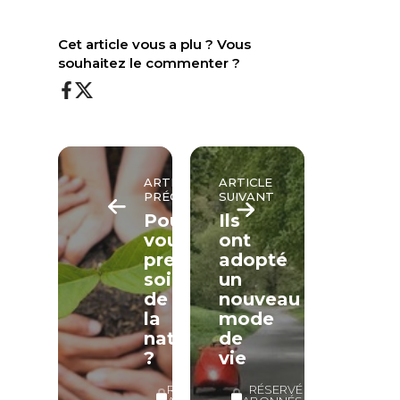
Cet article vous a plu ? Vous
souhaitez le commenter ?
ARTICLE
ARTICLE
PRÉCÉDENT
SUIVANT
Pourquoi
Ils
vouloir
ont
prendre
adopté
soin
un
de
nouveau
la
mode
nature
de
?
vie
RÉSERVÉ
RÉSERVÉ