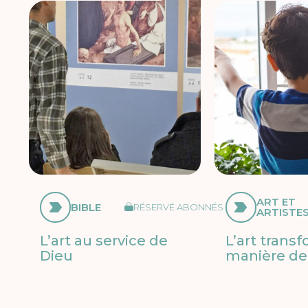
ART ET
BIBLE
RÉSERVÉ ABONNÉS
ARTISTE
L’art au service de
L’art trans
Dieu
manière de 