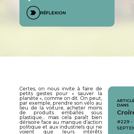
RÉFLEXION
Certes, on nous invite à faire de
petits gestes pour « sauver la
planète », comme on dit. On peut,
ARTICLE
par exemple, prendre son vélo au
DANS
lieu de la voiture, acheter moins
Croir
de produits emballés sous
plastique… mais cela paraît bien
#229 -
dérisoire face au manque d’action
politique et aux industriels qui ne
SEPTE
voient que leurs intérêts