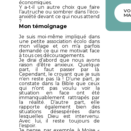
économiques.
Y a-t-il un autre choix que faire
VO
l’autruche ou sombrer dans l’éco-
MA
anxiété devant ce qui nous attend
?
Mon témoignage
Je suis moi-même impliqué dans
une petite association écolo dans
mon village et on m’a parfois
demandé ce qui me motivait face
à tous ces découragements.
Je dirai d’abord que nous avons
raison d’être anxieux. Quelque
part, il faut passer par là.
Cependant, le croyant que je suis
n’en reste pas là ! D’une part, je
constate dans la Bible que ceux
qui n’ont pas voulu voir la
situation en face ont été
immanquablement rattrapés par
la réalité. D’autre part, elle
rapporte également bien des
situations désespérées dans
lesquelles Dieu est intervenu.
Avec lui, il reste toujours de
l’espoir.
Je pense, par exemple, à Moïse «