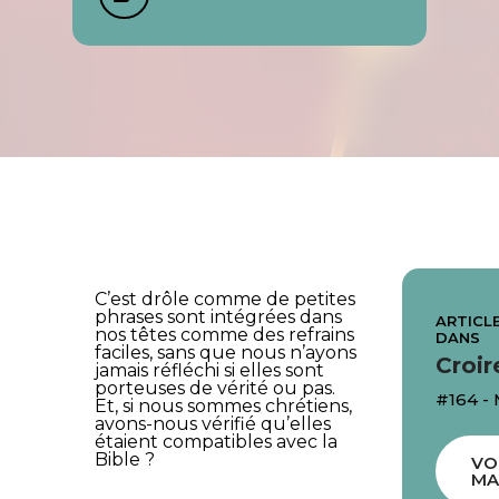
C’est drôle comme de petites
phrases sont intégrées dans
ARTICLE
nos têtes comme des refrains
DANS
faciles, sans que nous n’ayons
Croir
jamais réfléchi si elles sont
porteuses de vérité ou pas.
#164 -
Et, si nous sommes chrétiens,
avons-nous vérifié qu’elles
étaient compatibles avec la
Bible ?
VO
MA