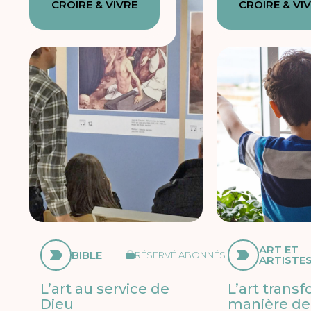
CROIRE & VIVRE
CROIRE & VI
ART ET
BIBLE
RÉSERVÉ ABONNÉS
ARTISTE
L’art au service de
L’art trans
Dieu
manière de 