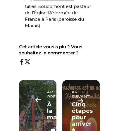
Gilles Boucomont est pasteur
de l’Église Réformée de
France à Paris (paroisse du
Marais).
Cet article vous a plu ? Vous
souhaitez le commenter ?
ARTICLE
ARTICLE
PRÉCÉDENT
SUIVANT
À
Cinq
la
étapes
maternelle
pour
arriver
LECTURE
à