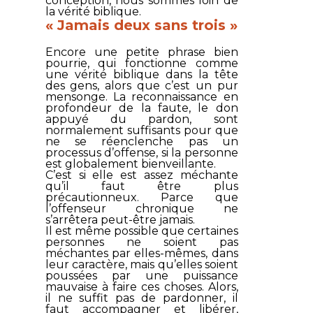
conception, nous sommes loin de
la vérité biblique.
« Jamais deux sans trois »
Encore une petite phrase bien
pourrie, qui fonctionne comme
une vérité biblique dans la tête
des gens, alors que c’est un pur
mensonge. La reconnaissance en
profondeur de la faute, le don
appuyé du pardon, sont
normalement suffisants pour que
ne se réenclenche pas un
processus d’offense, si la personne
est globalement bienveillante.
C’est si elle est assez méchante
qu’il faut être plus
précautionneux. Parce que
l’offenseur chronique ne
s’arrêtera peut-être jamais.
Il est même possible que certaines
personnes ne soient pas
méchantes par elles-mêmes, dans
leur caractère, mais qu’elles soient
poussées par une puissance
mauvaise à faire ces choses. Alors,
il ne suffit pas de pardonner, il
faut accompagner et libérer,