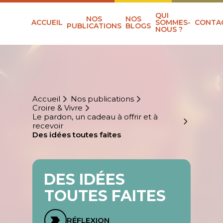
QUI
NOS
NOS
ACCUEIL
SOMMES-
CONTA
PUBLICATIONS
BLOGS
NOUS ?
Accueil
Nos publications
Croire & Vivre
Le pardon, un cadeau à offrir et à
recevoir
Des idées toutes faites
DES IDÉES
TOUTES FAITES
RÉFLEXION