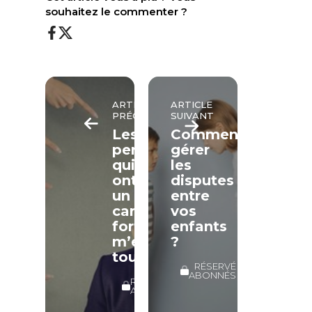
souhaitez le commenter ?
ARTICLE
ARTICLE
PRÉCÉDENT
SUIVANT
Les
Comment
personnes
gérer
qui
les
ont
disputes
un
entre
caractère
vos
fort
enfants
m’écrasent
?
toujours…
RÉSERVÉ
ABONNÉS
RÉSERVÉ
ABONNÉS