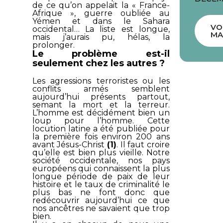
de ce qu’on appelait la « France-
Afrique », guerre oubliée au
Yémen et dans le Sahara
VO
occidental… La liste est longue,
MA
mais j’aurais pu, hélas, la
prolonger.
Le problème est-il
seulement chez les autres ?
Les agressions terroristes ou les
conflits armés semblent
aujourd’hui présents partout,
semant la mort et la terreur.
L’homme est décidément bien un
loup pour l’homme. Cette
locution latine a été publiée pour
la première fois environ 200 ans
avant Jésus-Christ
(1)
. Il faut croire
qu’elle est bien plus vieille. Notre
société occidentale, nos pays
européens qui connaissent la plus
longue période de paix de leur
histoire et le taux de criminalité le
plus bas ne font donc que
redécouvrir aujourd’hui ce que
nos ancêtres ne savaient que trop
bien.