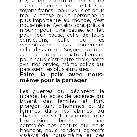
Il y a en chacun de nous une
aisance à entrer en conflit. Car,
soyons francs : pour vous et pour
moi, la chose ou la personne la
plus importante au monde, c’est
nous-même. Certains sont prêts à
mourir pour une cause, en fait
pour leur cause, celle de leurs
convictions, celle qui les
enthousiasme, pas forcément
celle des autres. Soyons lucides :
ce qui compte naturellement
pour nous, c’est notre choix, notre
avis, nos envies, même celles qui
paraissent les plus altruistes.
Faire la paix avec nous-
même pour la partager
Les guerres qui déchirent le
monde, les actes de violence qui
brisent des familles et font
plonger tant d’hommes et de
femmes dans les abîmes du
chagrin, ne sont finalement que
l’expression libérée et non
contrôlée des conflits qui nous
habitent, nous rendent agressifs
vis-à-vis de nous-même et des