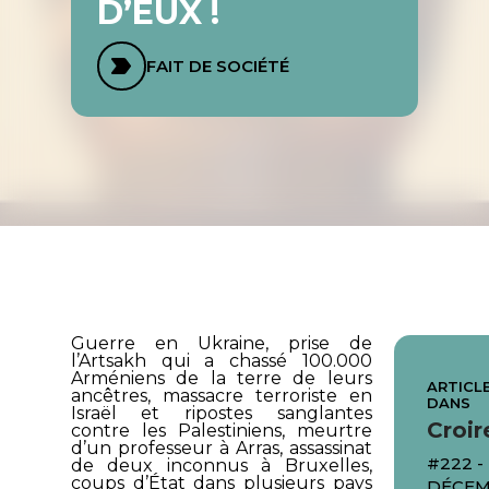
D’EUX !
FAIT DE SOCIÉTÉ
Guerre en Ukraine, prise de
l’Artsakh qui a chassé 100.000
Arméniens de la terre de leurs
ARTICLE
ancêtres, massacre terroriste en
DANS
Israël et ripostes sanglantes
Croir
contre les Palestiniens, meurtre
d’un professeur à Arras, assassinat
#222 -
de deux inconnus à Bruxelles,
coups d’État dans plusieurs pays
DÉCEM