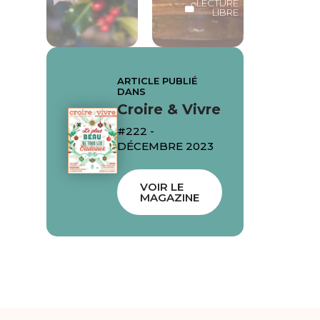
LECTURE
LIBRE
ARTICLE PUBLIÉ
DANS
Croire & Vivre
#222 -
DÉCEMBRE 2023
VOIR LE
MAGAZINE