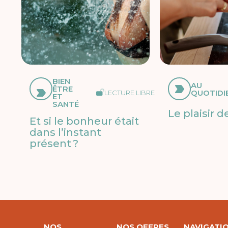
BIEN
AU
ÊTRE
QUOTIDI
LECTURE LIBRE
ET
SANTÉ
Le plaisir d
Et si le bonheur était
dans l’instant
présent ?
NOS
NOS OFFRES
NAVIGATI