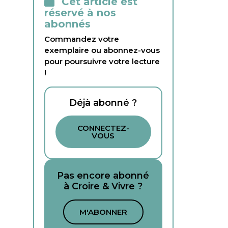
Cet article est
réservé à nos
abonnés
Commandez votre
exemplaire ou abonnez-vous
pour poursuivre votre lecture
!
Déjà abonné ?
CONNECTEZ-
VOUS
Pas encore abonné
à Croire & Vivre ?
M'ABONNER