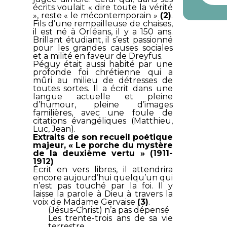
écrits voulait « dire toute la vérité
», reste « le mécontemporain »
(2)
.
Fils d’une rempailleuse de chaises,
il est né à Orléans, il y a 150 ans.
Brillant étudiant, il s’est passionné
pour les grandes causes sociales
et a milité en faveur de Dreyfus.
Péguy était aussi habité par une
profonde foi chrétienne qui a
mûri au milieu de détresses de
toutes sortes. Il a écrit dans une
langue actuelle et pleine
d’humour, pleine d’images
familières, avec une foule de
citations évangéliques (Matthieu,
Luc, Jean).
Extraits de son recueil poétique
majeur, «
Le porche du mystère
de la deuxième vertu
» (1911-
1912)
Écrit en vers libres, il attendrira
encore aujourd’hui quelqu’un qui
n’est pas touché par la foi. Il y
laisse la parole à Dieu à travers la
voix de Madame Gervaise
(3)
.
(Jésus-Christ) n’a pas dépensé
Les trente-trois ans de sa vie
terrestre…