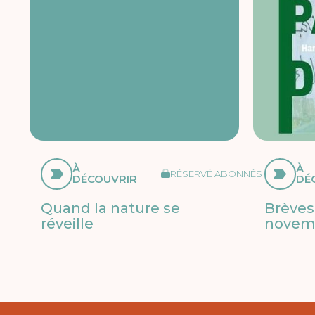
À
À
RÉSERVÉ ABONNÉS
DÉCOUVRIR
DÉ
Quand la nature se
Brèves
réveille
novem