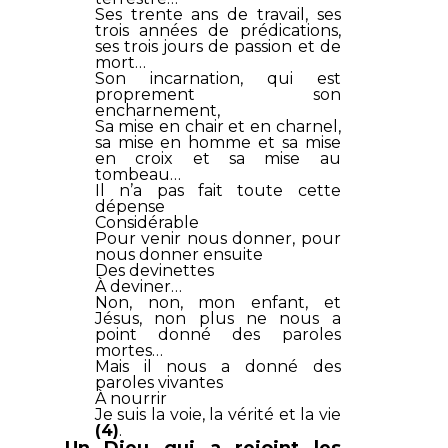
Ses trente ans de travail, ses
trois années de prédications,
ses trois jours de passion et de
mort…
Son incarnation, qui est
proprement son
encharnement,
Sa mise en chair et en charnel,
sa mise en homme et sa mise
en croix et sa mise au
tombeau…
Il n’a pas fait toute cette
dépense
Considérable
Pour venir nous donner, pour
nous donner ensuite
Des devinettes
À deviner…
Non, non, mon enfant, et
Jésus, non plus ne nous a
point donné des paroles
mortes…
Mais il nous a donné des
paroles vivantes
À nourrir
Je suis la voie, la vérité et la vie
(4)
.
Un Dieu qui a rejoint les