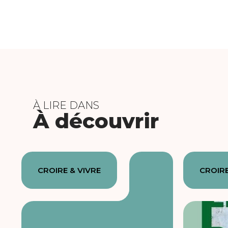
À LIRE DANS
À découvrir
CROIRE & VIVRE
CROIRE