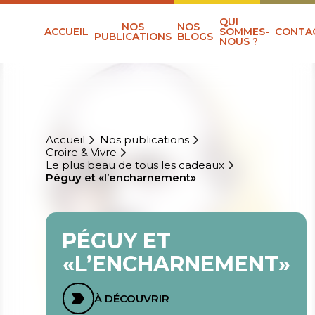
QUI
NOS
NOS
ACCUEIL
SOMMES-
CONTA
PUBLICATIONS
BLOGS
NOUS ?
Accueil
Nos publications
Croire & Vivre
Le plus beau de tous les cadeaux
Péguy et «l’encharnement»
PÉGUY ET
«L’ENCHARNEMENT»
À DÉCOUVRIR