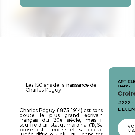
ARTICLE
Les 150 ans de la naissance de
DANS
Charles Péguy.
Croir
#222 -
DÉCEM
Charles Péguy (1873-1914) est sans
doute le plus grand écrivain
français du 20e siècle, mais il
souffre d’un statut marginal
(1)
. Sa
VO
prose est ignorée et sa poésie
MA
jugée difficile. Celui qui, dans ses