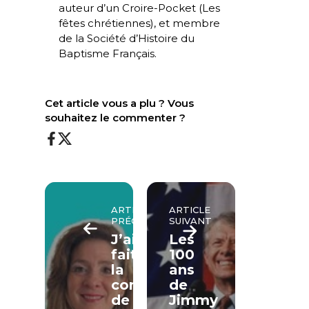
auteur d’un Croire-Pocket (
Les
fêtes chrétiennes
), et membre
de la Société d’Histoire du
Baptisme Français.
Cet article vous a plu ? Vous
souhaitez le commenter ?
ARTICLE
ARTICLE
PRÉCÉDENT
SUIVANT
J’ai
Les
fait
100
la
ans
connaissance
de
de
Jimmy