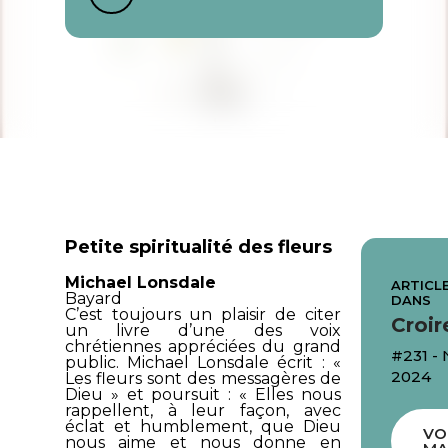
Petite spiritualité des fleurs
Michael Lonsdale
ARTICLE
Bayard
DANS
C’est toujours un plaisir de citer
Croir
un livre d’une des voix
chrétiennes appréciées du grand
#231 
public. Michael Lonsdale écrit : «
2024
Les fleurs sont des messagères de
Dieu » et poursuit : « Elles nous
rappellent, à leur façon, avec
éclat et humblement, que Dieu
VO
nous aime et nous donne en