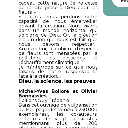
MA
cadeau cette nature. Je ne cesse
de rendre grâce à Dieu pour les
fleurs. »
« Parfois nous perdons notre
capacité de nous émerveiller
devant la création. Nous vivons
dans un monde horizontal qui
s’éloigne de Dieu. Or, la création
est un don qui nous est fait que
nous devons respecter…
Aujourd’hui, combien d’espèces
de fleurs sont menacées par la
pollution, les pesticides, le
réchauffement climatique ?
Je m’interroge sur ce que nous
faisons de notre responsabilité
face à la création. »
Dieu, la science, les preuves
Michel-Yves Bolloré et Olivier
Bonnassies
Éditions Guy Trédaniel
Dans cet ouvrage de vulgarisation
de 600 pages (et vendu à 250.000
exemplaires), les co-auteurs,
entourés de vingt spécialistes,
mentionnant plus de 200
citations, racontent comment les