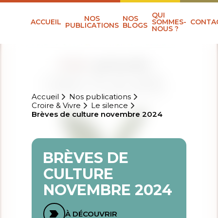
QUI
NOS
NOS
ACCUEIL
SOMMES-
CONTA
PUBLICATIONS
BLOGS
NOUS ?
Accueil
Nos publications
Croire & Vivre
Le silence
Brèves de culture novembre 2024
BRÈVES DE
CULTURE
NOVEMBRE 2024
À DÉCOUVRIR