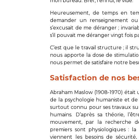
mon bureau. Bref, l’ennui, le vide.
Heureusement, de temps en tem
demander un renseignement ou u
s’excusait de me déranger ; invaria
s’il pouvait me déranger vingt fois pa
C’est que le travail structure ; il st
nous apporte la dose de stimulatio
nous permet de satisfaire notre beso
Satisfaction de nos be
Abraham Maslow (1908-1970) était 
de la psychologie humaniste et de l
surtout connu pour ses travaux sur 
humains. D’après sa théorie, l’êt
mouvement, par la recherche de l
premiers sont physiologiques : la f
viennent les besoins de sécurité,