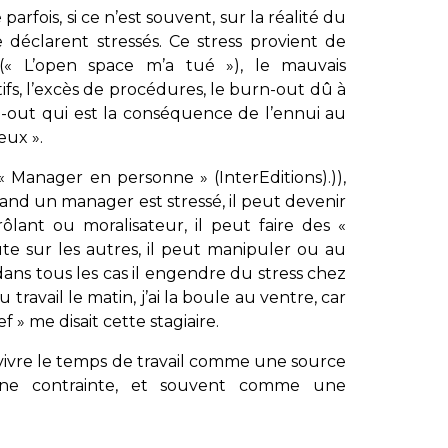
arfois, si ce n’est souvent, sur la réalité du
se déclarent stressés. Ce stress provient de
 (« L’open space m’a tué »), le mauvais
fs, l’excès de procédures, le burn-out dû à
e-out qui est la conséquence de l’ennui au
ieux ».
 « Manager en personne » (InterEditions).)),
nd un manager est stressé, il peut devenir
ôlant ou moralisateur, il peut faire des «
ute sur les autres, il peut manipuler ou au
 dans tous les cas il engendre du stress chez
 travail le matin, j’ai la boule au ventre, car
 » me disait cette stagiaire.
vivre le temps de travail comme une source
ne contrainte, et souvent comme une