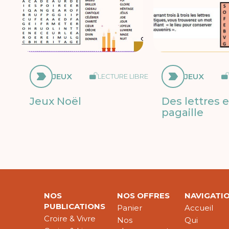
JEUX
JEUX
LECTURE LIBRE
Jeux Noël
Des lettres 
pagaille
NOS
NOS OFFRES
NAVIGATI
PUBLICATIONS
Panier
Accueil
Croire & Vivre
Nos
Qui