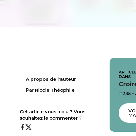
ARTICLE
DANS
À propos de l'auteur
Croir
Par
Nicole Théophile
#235 -
VO
Cet article vous a plu ? Vous
MA
souhaitez le commenter ?