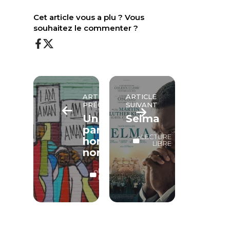
Cet article vous a plu ? Vous
souhaitez le commenter ?
ARTICLE
ARTICLE
PRÉCÉDENT
SUIVANT
Un
Selma
parcours
LECTURE
hors
LIBRE
norme
LECTURE
LIBRE