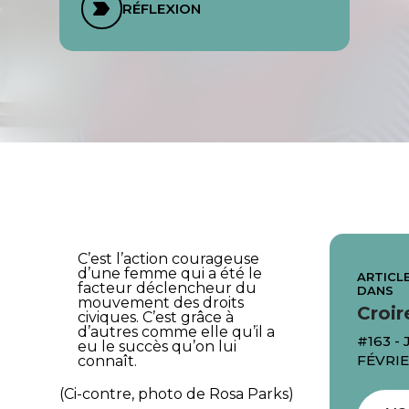
RÉFLEXION
C’est l’action courageuse
d’une femme qui a été le
ARTICLE
facteur déclencheur du
DANS
mouvement des droits
Croir
civiques. C’est grâce à
d’autres comme elle qu’il a
#163 -
eu le succès qu’on lui
FÉVRIE
connaît.
(Ci-contre, photo de Rosa Parks)