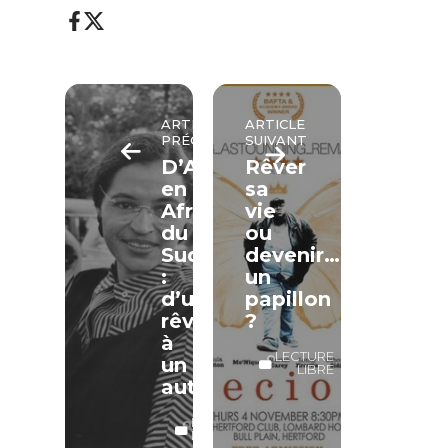
ARTICLE
ARTICLE
PRÉCÉDENT
SUIVANT
D’Amérique
Rêver
en
sa
Afrique
vie
du
ou
Sud
devenir…
:
un
d’un
papillon
rêve
?
à
LECTURE
un
LIBRE
autre
LECTURE
LIBRE