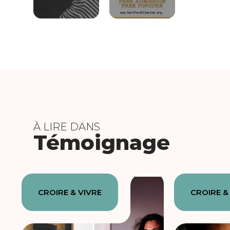
À LIRE DANS
Témoignage
CROIRE & VIVRE
CROIRE &