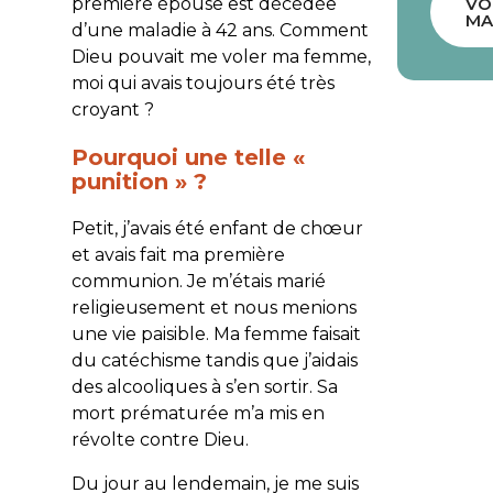
première épouse est décédée
VO
MA
d’une maladie à 42 ans. Comment
Dieu pouvait me voler ma femme,
moi qui avais toujours été très
croyant ?
Pourquoi une telle «
punition » ?
Petit, j’avais été enfant de chœur
et avais fait ma première
communion. Je m’étais marié
religieusement et nous menions
une vie paisible. Ma femme faisait
du catéchisme tandis que j’aidais
des alcooliques à s’en sortir. Sa
mort prématurée m’a mis en
révolte contre Dieu.
Du jour au lendemain, je me suis