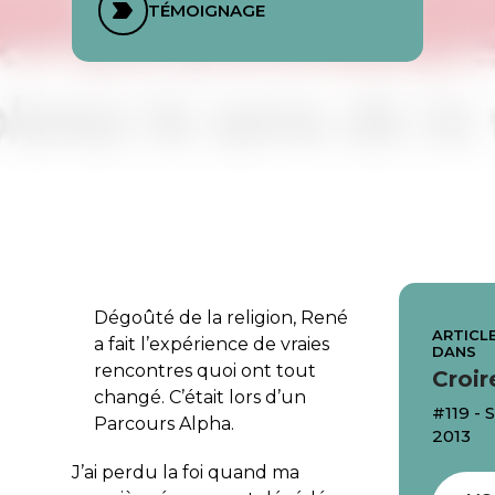
TÉMOIGNAGE
Dégoûté de la religion, René
ARTICLE
a fait l’expérience de vraies
DANS
rencontres quoi ont tout
Croir
changé. C’était lors d’un
#119 -
Parcours Alpha.
2013
J’ai perdu la foi quand ma