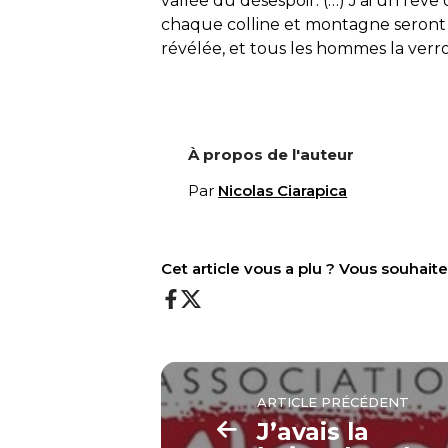
vallée du désespoir. (…) J’ai un rêve
chaque colline et montagne seront n
révélée, et tous les hommes la verr
À propos de l'auteur
Par
Nicolas Ciarapica
Cet article vous a plu ? Vous souhai
ARTICLE PRÉCÉDENT
J’avais la