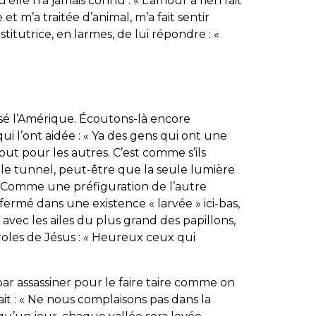
elle n’a jamais connu : « L’amour a rien fait
et m’a traitée d’animal, m’a fait sentir
stitutrice, en larmes, de lui répondre : «
é l’Amérique. Écoutons-là encore
i l’ont aidée : « Ya des gens qui ont une
out pour les autres. C’est comme s’ils
 le tunnel, peut-être que la seule lumière
… » Comme une préfiguration de l’autre
fermé dans une existence « larvée » ici-bas,
 avec les ailes du plus grand des papillons,
les de Jésus : «
Heureux ceux qui
 par assassiner pour le faire taire comme on
isait : « Ne nous complaisons pas dans la