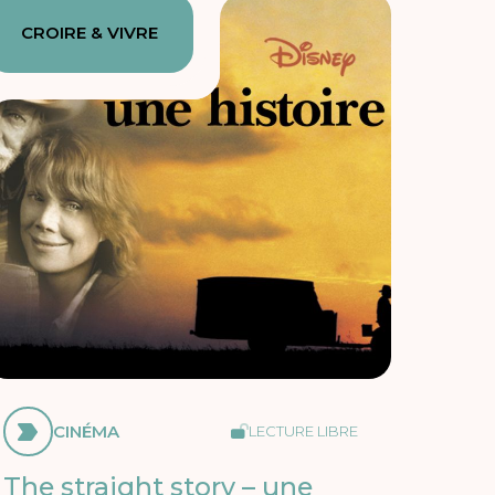
CROIRE & VIVRE
CINÉMA
LECTURE LIBRE
The straight story – une