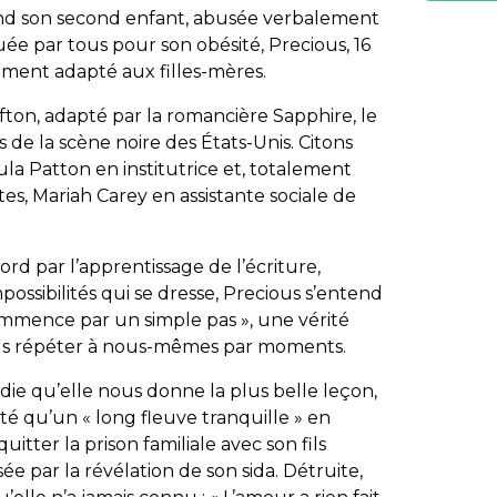
tend son second enfant, abusée verbalement
ée par tous pour son obésité,
Precious
, 16
ment adapté aux filles-mères.
ofton, adapté par la romancière Sapphire, le
s de la scène noire des États-Unis. Citons
ula Patton en institutrice et, totalement
tes, Mariah Carey en assistante sociale de
ord par l’apprentissage de l’écriture,
ossibilités qui se dresse,
Precious
s’entend
ommence par un simple pas », une vérité
us répéter à nous-mêmes par moments.
adie qu’elle nous donne la plus belle leçon,
té qu’un « long fleuve tranquille » en
quitter la prison familiale avec son fils
ée par la révélation de son sida. Détruite,