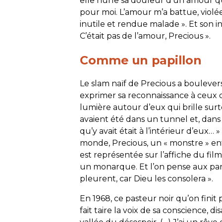
elle hurle sa douleur d’un amour qu’
pour moi. L’amour m’a battue, violée 
inutile et rendue malade ». Et son in
C’était pas de l’amour,
Precious
».
Comme un papillon
Le
slam
naïf de
Precious
a boulevers
exprimer sa reconnaissance à ceux qu
lumière autour d’eux qui brille surt
avaient été dans un tunnel et, dans
qu’y avait était à l’intérieur d’eux
monde,
Precious
, un « monstre » en
est représentée sur l’affiche du film
un monarque. Et l’on pense aux paro
pleurent, car Dieu les consolera
».
En 1968, ce pasteur noir qu’on finit
fait taire la voix de sa conscience, d