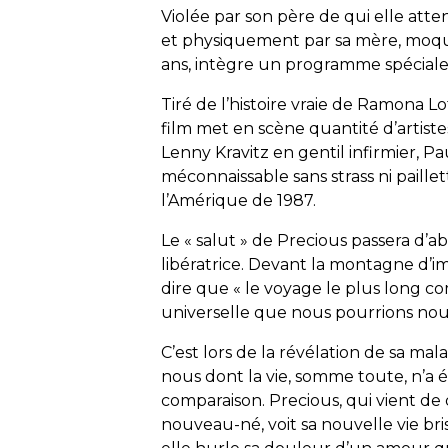
Violée par son père de qui elle at
et physiquement par sa mère, moqu
ans, intègre un programme spéciale
Tiré de l’histoire vraie de Ramona L
film met en scène quantité d’artiste
Lenny Kravitz en gentil infirmier, Pa
méconnaissable sans strass ni paillet
l’Amérique de 1987.
Le « salut » de
Precious
passera d’ab
libératrice. Devant la montagne d’imp
dire que « le voyage le plus long c
universelle que nous pourrions no
C’est lors de la révélation de sa mal
nous dont la vie, somme toute, n’a é
comparaison.
Precious
, qui vient de 
nouveau-né, voit sa nouvelle vie bris