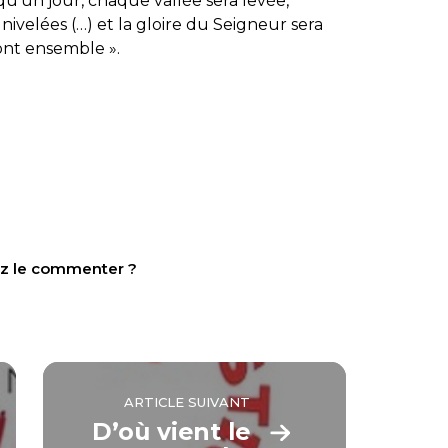
 qu’un jour, chaque vallée sera levée,
ivelées (…) et la gloire du Seigneur sera
ont ensemble ».
tez le commenter ?
ARTICLE SUIVANT
D’où vient le