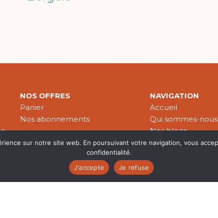
NOS OFFRES
NAVIGATION
Panier
Accueil
Nos abonnements
Qui sommes-nous
le
Nos blogs
Nos publications
érience sur notre site web. En poursuivant votre navigation, vous accep
confidentialité.
Partenaires
J'accepte
Je refuse
es & données personnelles
© 2026 Croire-Publications. Tous 