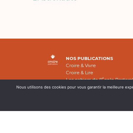
NOS PUBLICATIONS
Croire & Vivre
Croire & Lire
Les cahiers de l’École Pastora
Théologie Évangélique
Nous utilisons des cookies pour vous garantir la meilleure exp
Mentions légal
CGV
Plan du site