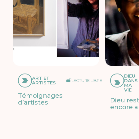
DIEU
ART ET
DANS
LECTURE LIBRE
ARTISTES
MA
VIE
Témoignages
Dieu res
d’artistes
encore a