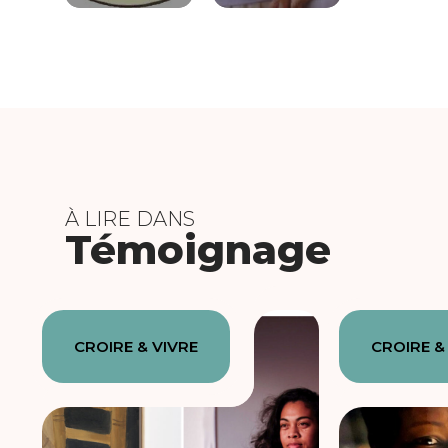
À LIRE DANS
Témoignage
CROIRE & VIVRE
CROIRE &