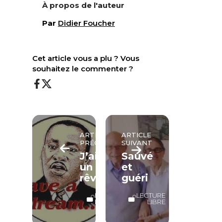
À propos de l'auteur
Par
Didier Foucher
Cet article vous a plu ? Vous
souhaitez le commenter ?
ARTICLE
ARTICLE
PRÉCÉDENT
SUIVANT
J’ai
Sauvé
un
et
rêve
guéri
LECTURE
LECTURE
LIBRE
LIBRE