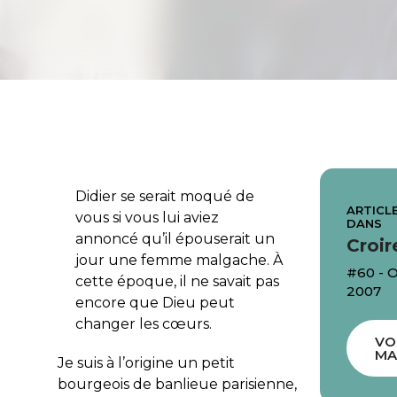
Didier se serait moqué de
ARTICLE
vous si vous lui aviez
DANS
annoncé qu’il épouserait un
Croir
jour une femme malgache. À
#60 -
cette époque, il ne savait pas
2007
encore que Dieu peut
changer les cœurs.
VO
MA
Je suis à l’origine un petit
bourgeois de banlieue parisienne,