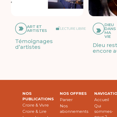
DIEU
ART ET
DANS
LECTURE LIBRE
ARTISTES
MA
VIE
Témoignages
Dieu res
d’artistes
encore a
NOS
NOS OFFRES
NAVIGATI
PUBLICATIONS
Panier
Accueil
Croire & Vivre
Nos
Qui
Croire & Lire
abonnements
sommes-
nous ?