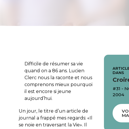
Difficile de résumer sa vie
ARTICLE
quand on a 86 ans. Lucien
DANS
Clerc nous la raconte et nous
Croir
comprenons mieux pourquoi
#31 -
il est encore si jeune
2004
aujourd’hui.
Un jour, le titre d’un article de
VO
MA
journal a frappé mes regards: «Il
se noie en traversant la Vie». Il