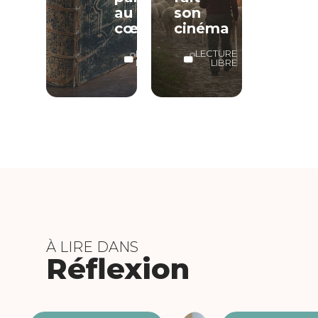
au
son
cœur
cinéma
LECTURE
LECTURE
LIBRE
LIBRE
À LIRE DANS
Réflexion