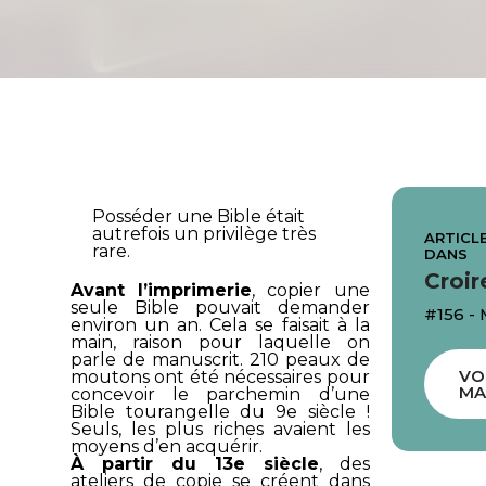
Posséder une Bible était
autrefois un privilège très
ARTICLE
rare.
DANS
Croir
Avant l’imprimerie
, copier une
seule Bible pouvait demander
#156 - 
environ un an. Cela se faisait à la
main, raison pour laquelle on
parle de manuscrit. 210 peaux de
VO
moutons ont été nécessaires pour
MA
concevoir le parchemin d’une
Bible tourangelle du 9e siècle !
Seuls, les plus riches avaient les
moyens d’en acquérir.
À partir du 13e siècle
, des
ateliers de copie se créent dans