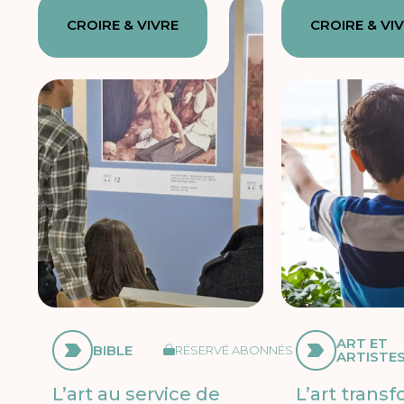
CROIRE & VIVRE
CROIRE & VI
ART ET
BIBLE
RÉSERVÉ ABONNÉS
ARTISTE
L’art au service de
L’art trans