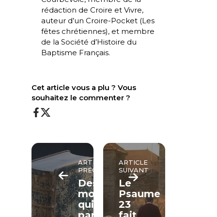
rédaction de Croire et Vivre,
auteur d’un Croire-Pocket (
Les
fêtes chrétiennes
), et membre
de la Société d’Histoire du
Baptisme Français.
Cet article vous a plu ? Vous
souhaitez le commenter ?
ARTICLE
ARTICLE
PRÉCÉDENT
SUIVANT
Des
Le
mots
Psaume
qui
23
parlent
fait