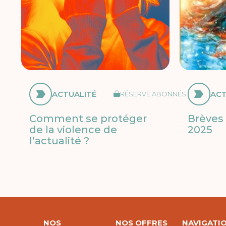
ACTUALITÉ
ACT
RÉSERVÉ ABONNÉS
Comment se protéger
Brèves 
de la violence de
2025
l’actualité ?
NOS
NOS OFFRES
NAVIGATI