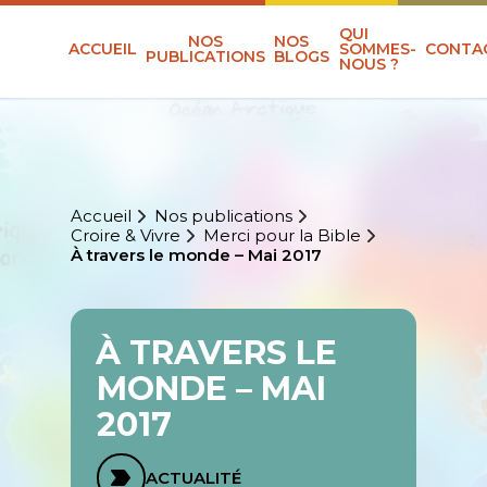
QUI
NOS
NOS
ACCUEIL
SOMMES-
CONTA
PUBLICATIONS
BLOGS
NOUS ?
Accueil
Nos publications
Croire & Vivre
Merci pour la Bible
À travers le monde – Mai 2017
À TRAVERS LE
MONDE – MAI
2017
ACTUALITÉ