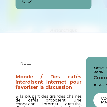
NULL
ARTICLE
DANS
Monde / Des cafés
Croir
interdisent Internet pour
#156 - 
favoriser la discussion
Si la plupart des grandes chaînes
VO
de cafés proposent une
MA
connexion Internet gratuite,