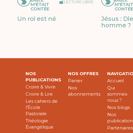
LECTURE LIBRE
M'ÉTAIT
M'ÉTAI
CONTÉE
CONTÉ
Un roi est né
Jésus : Di
homme ?
NOS
NOS OFFRES
NAVIGATI
PUBLICATIONS
Panier
Accueil
Croire & Vivre
Nos
Qui
Croire & Lire
abonnements
sommes-
nous ?
Les cahiers de
l’École
Nos blogs
Pastorale
Nos
Théologie
publication
Évangélique
Partenaire