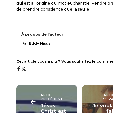
qui est à l’origine du mot eucharistie. Rendre g
de prendre conscience que la seule
À propos de l'auteur
Par
Eddy Nisus
Cet article vous a plu ? Vous souhaitez le comme
ARTICLE
ARTI
PRÉCÉDENT
SUIV
Jésus-
Je voul
Christ est
fa