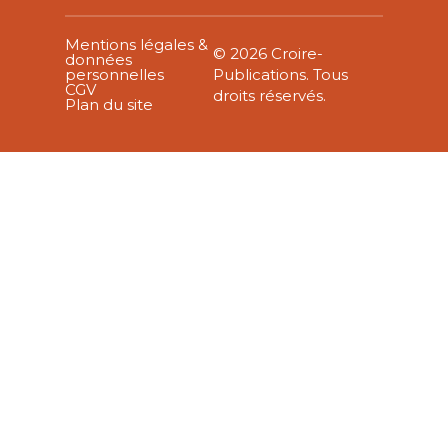
Mentions légales &
© 2026 Croire-
données
personnelles
Publications. Tous
CGV
droits réservés.
Plan du site