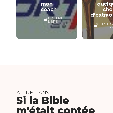
mon
quelq
coach
cho
d’extrao
LECTURE
LIBRE
LECTU
LIB
À LIRE DANS
Si la Bible
m'était contée