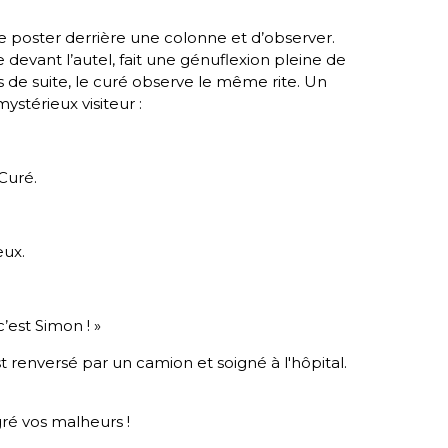
se poster derrière une colonne et d’observer.
e devant l’autel, fait une génuflexion pleine de
rs de suite, le curé observe le même rite. Un
mystérieux visiteur :
 Curé.
eux.
’est Simon ! »
 renversé par un camion et soigné à l'hôpital.
gré vos malheurs !