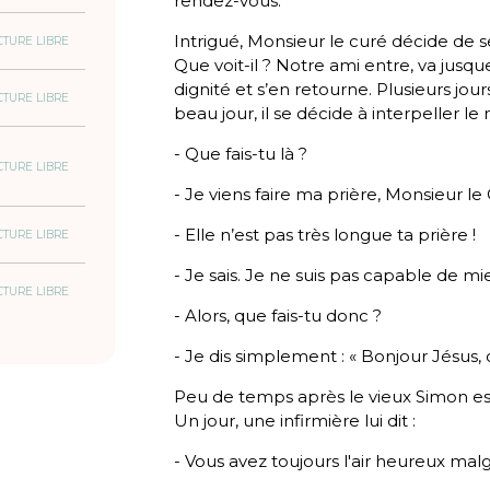
rendez-vous.
Intrigué, Monsieur le curé décide de 
CTURE LIBRE
Que voit-il ? Notre ami entre, va jusqu
dignité et s’en retourne. Plusieurs jou
CTURE LIBRE
beau jour, il se décide à interpeller le 
- Que fais-tu là ?
CTURE LIBRE
- Je viens faire ma prière, Monsieur le
- Elle n’est pas très longue ta prière !
CTURE LIBRE
- Je sais. Je ne suis pas capable de mi
CTURE LIBRE
- Alors, que fais-tu donc ?
- Je dis simplement : « Bonjour Jésus, c
Peu de temps après le vieux Simon est
Un jour, une infirmière lui dit :
- Vous avez toujours l'air heureux mal