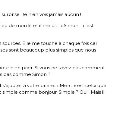
ec surprise. Je n’en vois jamais aucun !
u pied de mon lit et il me dit : « Simon… c'est
rs sources. Elle me touche à chaque fois car
hoses sont beaucoup plus simples que nous
t pour bien prier. Si vous ne savez pas comment
ous pas comme Simon ?
’ajouter à votre prière. « Merci » est celui que
t simple comme bonjour. Simple ? Oui ! Mais il