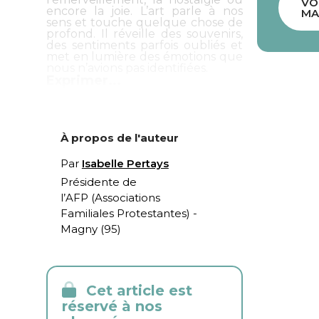
VO
encore la joie. L’art parle à nos
MA
sens et touche quelque chose de
profond. Il réveille des souvenirs,
des sentiments parfois oubliés et
met en lumière des émotions que
nous n’avions pas identifiées.
Exprimer...
À propos de l'auteur
Par
Isabelle Pertays
Présidente de
l’AFP (Associations
Familiales Protestantes) -
Magny (95)
Cet article est
réservé à nos