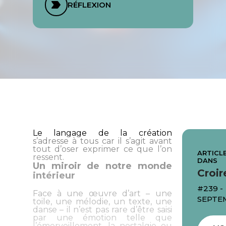
RÉFLEXION
Le langage de la création
s’adresse à tous car il s’agit avant
tout d’oser exprimer ce que l’on
ARTICLE
ressent.
DANS
Un miroir de notre monde
Croir
intérieur
#239 -
Face à une œuvre d’art – une
SEPTE
toile, une mélodie, un texte, une
danse – il n’est pas rare d’être saisi
par une émotion telle que
l’émerveillement, la nostalgie ou