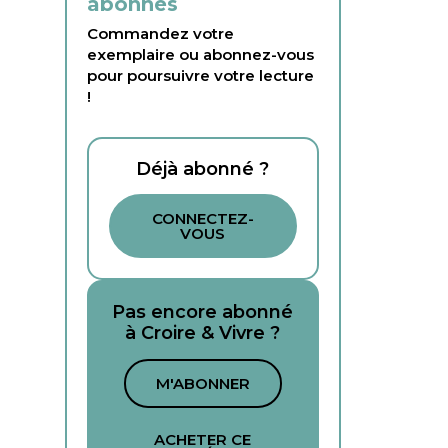
abonnés
Commandez votre
exemplaire ou abonnez-vous
pour poursuivre votre lecture
!
Déjà abonné ?
CONNECTEZ-
VOUS
Pas encore abonné
à Croire & Vivre ?
M'ABONNER
ACHETER CE