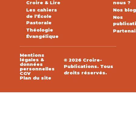
Croire & Lire
nous ?
Les cahiers
Nos blo
de l’École
Nos
Pastorale
publicat
Théologie
Partenai
Évangélique
Mentions
légales &
© 2026 Croire-
données
Publications. Tous
personnelles
droits réservés.
CGV
Plan du site