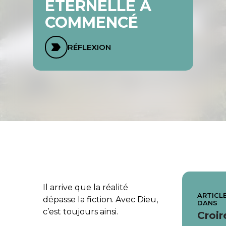
ÉTERNELLE A
COMMENCÉ
RÉFLEXION
Il arrive que la réalité
ARTICLE
dépasse la fiction. Avec Dieu,
DANS
c’est toujours ainsi.
Croir