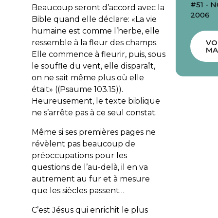
#51 -
Beaucoup seront d’accord avec la
2006
Bible quand elle déclare: «
La vie
humaine est comme l’herbe, elle
ressemble à la fleur des champs.
VO
MA
Elle commence à fleurir, puis, sous
le souffle du vent, elle disparaît,
on ne sait même plus où elle
était
» ((Psaume 103.15)).
Heureusement, le texte biblique
ne s’arrête pas à ce seul constat.
Même si ses premières pages ne
révèlent pas beaucoup de
préoccupations pour les
questions de l’au-delà, il en va
autrement au fur et à mesure
que les siècles passent…
C’est Jésus qui enrichit le plus