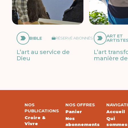
ART ET
BIBLE
RÉSERVÉ ABONNÉS
ARTISTE
L’art au service de
L’art trans
Dieu
manière de 
NOS
NOS OFFRES
NAVIGAT
PUBLICATIONS
Panier
Accueil
Croire &
Nos
Qui
Vivre
abonnements
sommes