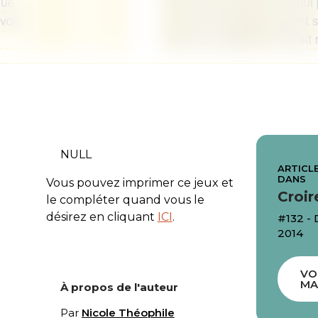
NULL
ARTICLE
DANS
Vous pouvez imprimer ce jeux et
Croir
le compléter quand vous le
désirez en cliquant
ICI
.
#132 -
2014
VO
MA
À propos de l'auteur
Par
Nicole Théophile