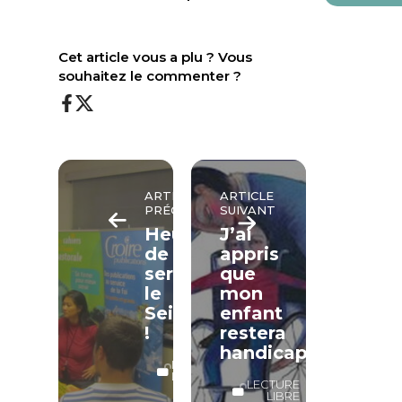
Cet article vous a plu ? Vous
souhaitez le commenter ?
ARTICLE
ARTICLE
PRÉCÉDENT
SUIVANT
Heureux
J’ai
de
appris
servir
que
le
mon
Seigneur
enfant
!
restera
handicapé
LECTURE
LIBRE
LECTURE
LIBRE