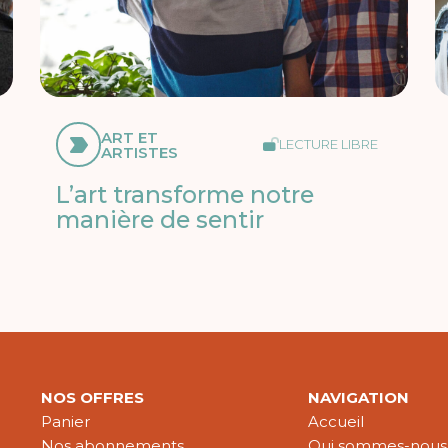
ART ET
LECTURE LIBRE
ARTISTES
L’art transforme notre
manière de sentir
NOS OFFRES
NAVIGATION
Panier
Accueil
Nos abonnements
Qui sommes-nous