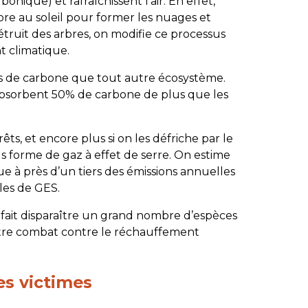
que) et rafraîchissent l’air. En effet,
ore au soleil pour former les nuages et
étruit des arbres, on modifie ce processus
 climatique.
plus de carbone que tout autre écosystème.
r absorbent 50% de carbone de plus que les
êts, et encore plus si on les défriche par le
us forme de gaz à effet de serre. On estime
bue à près d’un tiers des émissions annuelles
les de GES.
 fait disparaître un grand nombre d’espèces
notre combat contre le réchauffement
es victimes