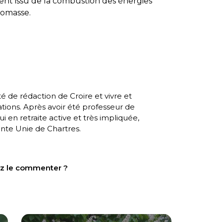
ement issu de la combustion des énergies
biomasse.
té de rédaction de
Croire et vivre
et
ations
. Après avoir été professeur de
 en retraite active et très impliquée,
ante Unie de Chartres.
tez le commenter ?