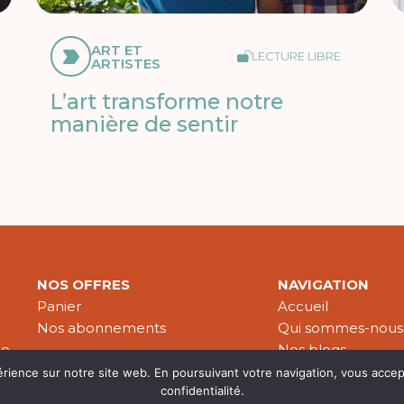
ART ET
LECTURE LIBRE
ARTISTES
L’art transforme notre
manière de sentir
NOS OFFRES
NAVIGATION
Panier
Accueil
Nos abonnements
Qui sommes-nous
le
Nos blogs
Nos publications
érience sur notre site web. En poursuivant votre navigation, vous accep
confidentialité.
Partenaires