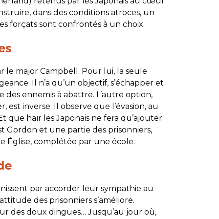
therland) retenus par les Japonais au cœur
struire, dans des conditions atroces, un
ces forçats sont confrontés à un choix.
es
 le major Campbell. Pour lui, la seule
ngeance. Il n’a qu’un objectif, s’échapper et
que des ennemis à abattre. L’autre option,
, est inverse. Il observe que l’évasion, au
Et que haïr les Japonais ne fera qu’ajouter
st Gordon et une partie des prisonniers,
e Église, complétée par une école.
de
finissent par accorder leur sympathie au
’attitude des prisonniers s’améliore.
ur des doux dingues… Jusqu’au jour où,