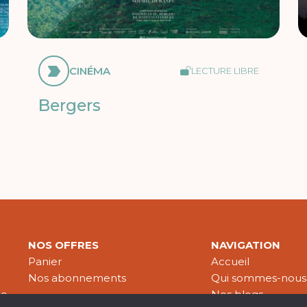
CINÉMA
LECTURE LIBRE
Bergers
NOS OFFRES
NAVIGATION
Panier
Accueil
Nos abonnements
Qui sommes-nous
le
Nos blogs