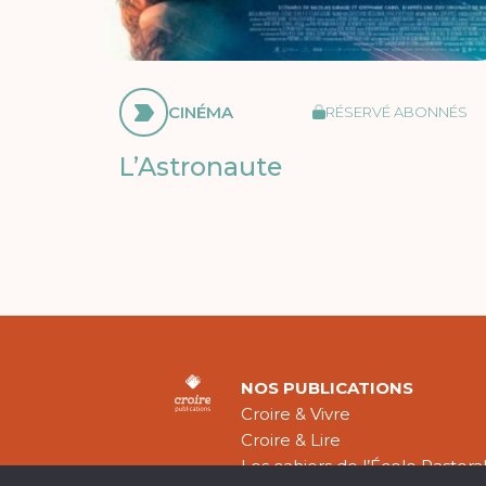
CINÉMA
RÉSERVÉ ABONNÉS
L’Astronaute
NOS PUBLICATIONS
Croire & Vivre
Croire & Lire
Les cahiers de l’École Pastora