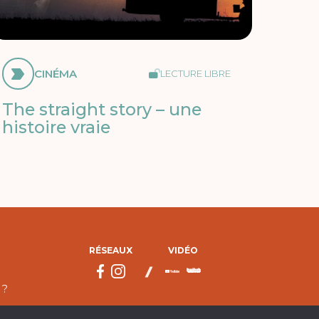
CINÉMA
LECTURE LIBRE
The straight story – une
histoire vraie
RÉSEAUX
VIDÉO
 ?