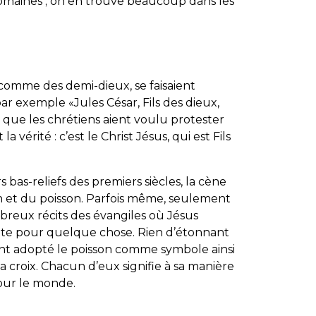
omaines ; on en trouve beaucoup dans les
comme des demi-dieux, se faisaient
 par exemple «Jules César, Fils des dieux,
le que les chrétiens aient voulu protester
a vérité : c’est le Christ Jésus, qui est Fils
s bas-reliefs des premiers siècles, la cène
n et du poisson. Parfois même, seulement
breux récits des évangiles où Jésus
oute pour quelque chose. Rien d’étonnant
ent adopté le poisson comme symbole ainsi
e la croix. Chacun d’eux signifie à sa manière
pour le monde.