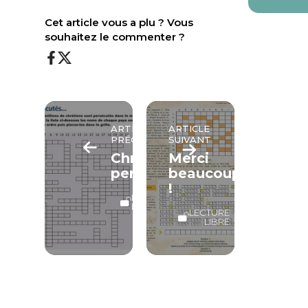
Cet article vous a plu ? Vous
souhaitez le commenter ?
ARTICLE
ARTICLE
PRÉCÉDENT
SUIVANT
Chrétiens
Merci
persécutés
beaucoup
!
LECTURE
LIBRE
LECTURE
LIBRE