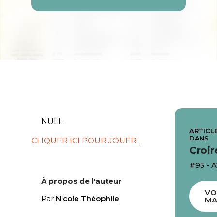
NULL
ARTICLE
DANS
CLIQUER ICI POUR JOUER !
Croir
#95 - A
À propos de l'auteur
VO
Par
Nicole Théophile
MA