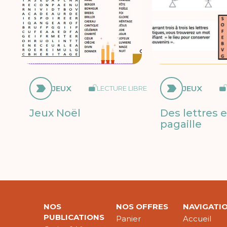
JEUX
JEUX
LECTURE LIBRE
Jeux Noël
Des lettres 
pagaille
NOS
NOS OFFRES
NAVIGATI
PUBLICATIONS
Panier
Accueil