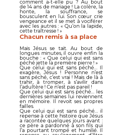
comment a-t-elle pu ? Au bout
de 14 ans de mariage ! La colère, la
honte, la souffrance, se
bousculent en lui. Son cœur crie
vengeance et il se met à vociférer
avec les autres : « Qu’on la lapide,
cette traîtresse ! »
Chacun remis à sa place
Mais Jésus se tait. Au bout de
longues minutes, il ouvre enfin la
bouche : «
Que celui qui est sans
péché jette la première pierre !
»
Que celui qui est sans péché
… Il
exagère, Jésus ! Personne n’est
sans péché, c’est vrai ! Mais de là à
trahir, à tromper, à s’avilir dans
l’adultère ! Ce n’est pas pareil !
Que celui qui est sans péché
… les
dernières semaines lui reviennent
en mémoire. Il revoit ses propres
failles.
Que celui qui est sans péché
… il
repense à cette histoire que Jésus
a racontée quelques jours avant :
ce père a pardonné à son fils qui
l’a pourtant trompé et humilié. Il