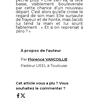
pèche plus.
» Elle s’en va, la tête
basse, visiblement bouleversée
par cette chance d’un nouveau
départ. C’est alors qu’elle croise le
regard de son mari. Elle sursaute
de frayeur et de honte, mais Jacob
lui tend la main et lui sourit
faiblement : « Et si on reprenait à
zéro ? »
À propos de l'auteur
Par
Florence VANCOILLIE
Pasteur UEEL à Toulouse.
Cet article vous a plu ? Vous
souhaitez le commenter ?