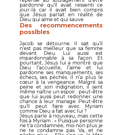
repense au soulagement d’être
pardonné qu’il avait ressenti ce
jour-là car il avait bien compris
que Jésus parlait en réalité de
Dieu qui aime et qui sauve.
Des recommencements
possibles
Jacob se détourne. Il sait qu’il
n’est pas meilleur que sa femme
devant Dieu. Lui aussi est
impardonnable à sa façon. Et
pourtant, Jésus lui a montré que
Dieu l’accueille, l’aime et lui
pardonne ses manquements, ses
échecs, ses péchés. Il n’a plus le
cœur à la vengeance. Malgré sa
peine et son indignation, il sent
même naître un espoir : peut-être
que lui aussi peut redonner une
chance à leur mariage. Peut-être
qu’il peut faire avec Myriam
comme Dieu a fait avec lui ?
Jésus parle à nouveau, mais cette
fois à Myriam : «
Puisque personne
ne t’a condamnée, moi non plus je
ne te condamne pas. Va, et ne