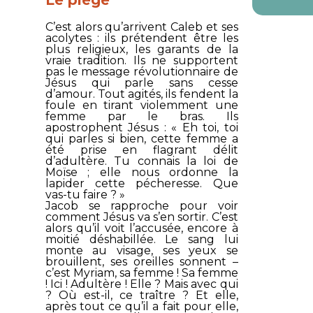
C’est alors qu’arrivent Caleb et ses
acolytes : ils prétendent être les
plus religieux, les garants de la
vraie tradition. Ils ne supportent
pas le message révolutionnaire de
Jésus qui parle sans cesse
d’amour. Tout agités, ils fendent la
foule en tirant violemment une
femme par le bras. Ils
apostrophent Jésus : «
Eh toi, toi
qui parles si bien, cette femme a
été prise en flagrant délit
d’adultère. Tu connais la loi de
Moïse ; elle nous ordonne la
lapider cette pécheresse. Que
vas-tu faire ?
»
Jacob se rapproche pour voir
comment Jésus va s’en sortir. C’est
alors qu’il voit l’accusée, encore à
moitié déshabillée. Le sang lui
monte au visage, ses yeux se
brouillent, ses oreilles sonnent –
c’est Myriam, sa femme !
Sa
femme
! Ici ! Adultère ! Elle ? Mais avec qui
? Où est-il, ce traître ? Et elle,
après tout ce qu’il a fait pour elle,