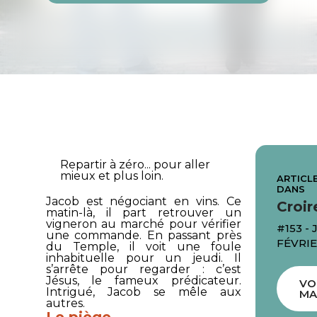
Repartir à zéro... pour aller
mieux et plus loin.
ARTICLE
DANS
Jacob est négociant en vins. Ce
Croir
matin-là, il part retrouver un
vigneron au marché pour vérifier
#153 - 
une commande. En passant près
FÉVRIE
du Temple, il voit une foule
inhabituelle pour un jeudi. Il
s’arrête pour regarder : c’est
Jésus, le fameux prédicateur.
VO
Intrigué, Jacob se mêle aux
MA
autres.
Le piège