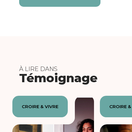
À LIRE DANS
Témoignage
CROIRE & VIVRE
CROIRE &