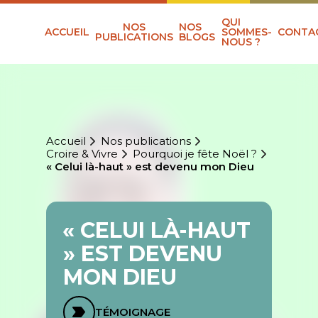
QUI
NOS
NOS
ACCUEIL
SOMMES-
CONTA
PUBLICATIONS
BLOGS
NOUS ?
Accueil
Nos publications
Croire & Vivre
Pourquoi je fête Noël ?
« Celui là-haut » est devenu mon Dieu
« CELUI LÀ-HAUT
» EST DEVENU
MON DIEU
TÉMOIGNAGE