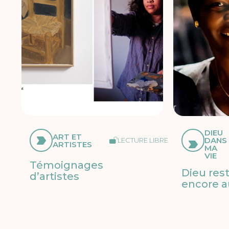
DIEU
ART ET
DANS
LECTURE LIBRE
ARTISTES
MA
VIE
Témoignages
Dieu res
d’artistes
encore a