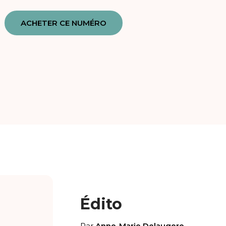
ACHETER CE NUMÉRO
Édito
Par
Anne-Marie Delaugere