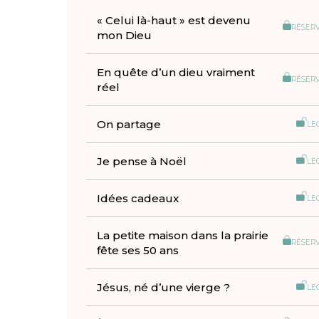
« Celui là-haut » est devenu
RÉSER
mon Dieu
En quête d’un dieu vraiment
RÉSER
réel
On partage
LE
Je pense à Noël
LE
Idées cadeaux
LE
La petite maison dans la prairie
RÉSER
fête ses 50 ans
Jésus, né d’une vierge ?
LE