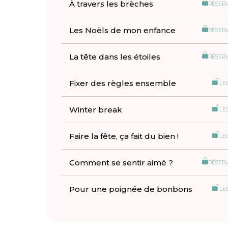
À travers les brèches
RÉSER
Les Noëls de mon enfance
RÉSER
La tête dans les étoiles
RÉSER
Fixer des règles ensemble
LE
Winter break
LE
Faire la fête, ça fait du bien !
LE
Comment se sentir aimé ?
RÉSER
Pour une poignée de bonbons
LE