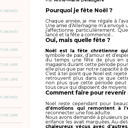
Pourquoi je fête Noël ?
VÉ ABONNÉS
Chaque année, je me régale à l’av
Une amie d’Allemagne m’a envoyé un
j’affectionne particulièrement. Qu
VÉ ABONNÉS
lancé et la fête a commencé…
Oui, mais quelle fête ?
CTURE LIBRE
Noël est la fête chrétienne qu
symbole de paix, d’amour et d’espér
du temps une fête de plus en plu
magasins durant cette période pour l
CTURE LIBRE
elle plus que par notre capacité à d
C’est à tel point que Noël est rejet
retrouvent plus dans ce que cette
CTURE LIBRE
non plus que cette période peut
tous ceux qui disposent de moyens l
Comment faire pour revenir à
VÉ ABONNÉS
Noël reste cependant pour beauco
d’émotions qui remontent à l’
reconnecter une fois adulte.
CTURE LIBRE
Nous avons demandé à plusieurs pe
enfance les avait marquées. Au-del
chaleureux vécus avec d’autres