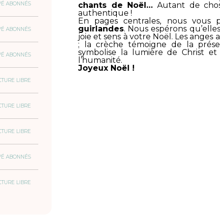
VÉ ABONNÉS
chants de Noël…
Autant de chose
authentique !
En pages centrales, nous vous 
guirlandes
. Nous espérons qu’elle
VÉ ABONNÉS
joie et sens à votre Noël. Les ange
; la crèche témoigne de la prése
symbolise la lumière de Christ et
VÉ ABONNÉS
l’humanité.
Joyeux Noël !
CTURE LIBRE
CTURE LIBRE
CTURE LIBRE
VÉ ABONNÉS
CTURE LIBRE