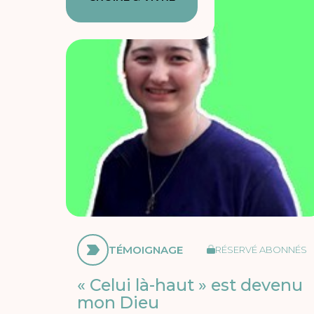
TÉMOIGNAGE
RÉSERVÉ ABONNÉS
« Celui là-haut » est devenu
mon Dieu