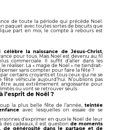
ance de toute la période qui précède Noël.
 paquet avec toutes sortes de biscuits que
elque part en moi, le compte à rebours est
i célèbre la naissance de Jésus-Christ
,
ance pour tous. Mais Noël est devenu au fil
s commerciale. Il suffit d’aller dans les
e réaliser. La « magie de Noël » ne tiendrait-
épenser sans compter pour faire la fête ?
é par certains croyants et tous ceux qui ne se
 fête véhicule aujourd’hui. N’oublions pas
 être aussi extrêmement angoissante pour
imités ou vont se retrouver seuls.
 l’esprit de Noël ?
up la plus belle fête de l’année,
teintée
enfance
avec lesquelles on essaie de se
rsonnes d’exprimer en quoi le Noël de leur
à des cadeaux, il est question
de moments
, de générosité dans le partage et de