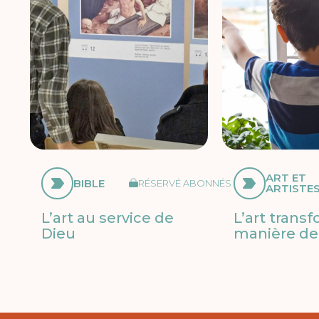
ART ET
BIBLE
RÉSERVÉ ABONNÉS
ARTISTE
L’art au service de
L’art trans
Dieu
manière de 