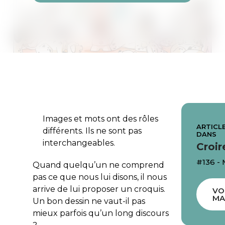
Images et mots ont des rôles
ARTICLE
différents. Ils ne sont pas
DANS
interchangeables.
Croir
#136 - 
Quand quelqu’un ne comprend
pas ce que nous lui disons, il nous
arrive de lui proposer un croquis.
VO
MA
Un bon dessin ne vaut-il pas
mieux parfois qu’un long discours