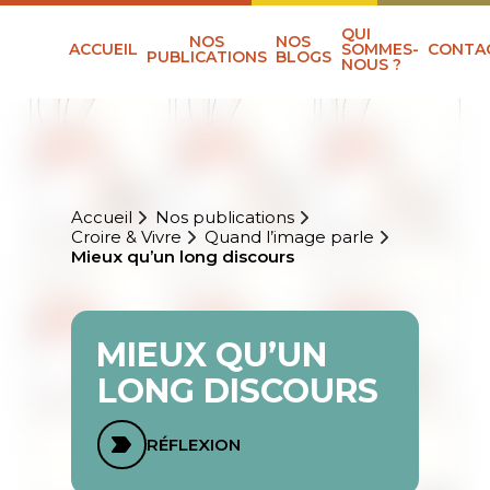
QUI
NOS
NOS
ACCUEIL
SOMMES-
CONTA
PUBLICATIONS
BLOGS
NOUS ?
Accueil
Nos publications
Croire & Vivre
Quand l’image parle
Mieux qu’un long discours
MIEUX QU’UN
LONG DISCOURS
RÉFLEXION