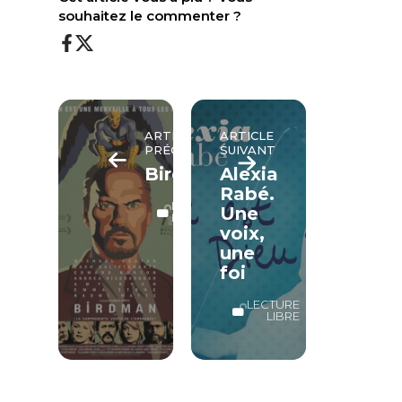
souhaitez le commenter ?
ARTICLE
ARTICLE
PRÉCÉDENT
SUIVANT
Birdman
Alexia
Rabé.
LECTURE
Une
LIBRE
voix,
une
foi
LECTURE
LIBRE