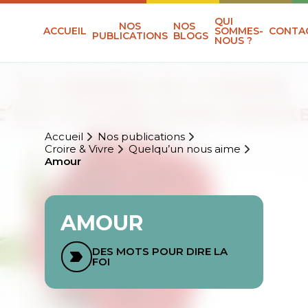
QUI
NOS
NOS
ACCUEIL
SOMMES-
CONTA
PUBLICATIONS
BLOGS
NOUS ?
Accueil
Nos publications
Croire & Vivre
Quelqu’un nous aime
Amour
AMOUR
DES MOTS POUR DIRE LA
FOI