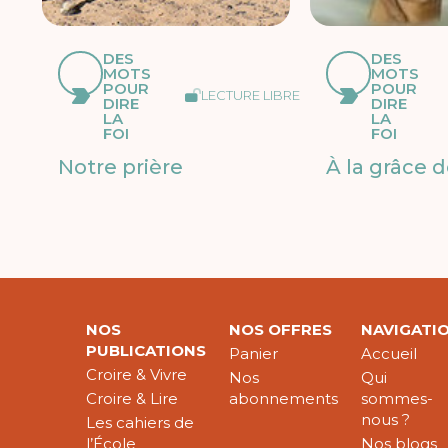
DES
DES
MOTS
MOTS
POUR
POUR
LECTURE LIBRE
DIRE
DIRE
LA
LA
FOI
FOI
Notre prière
À la grâce 
NOS
NOS OFFRES
NAVIGATI
PUBLICATIONS
Panier
Accueil
Croire & Vivre
Nos
Qui
Croire & Lire
abonnements
sommes-
nous ?
Les cahiers de
l’École
Nos blogs