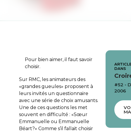
Pour bien aimer, il faut savoir
ARTICLE
choisir.
DANS
Croir
Sur RMC, les animateurs des
#52 -
«grandes gueules» proposent à
2006
leurs invités un questionnaire
avec une série de choix amusants.
Une de ces questions les met
VO
MA
souvent en difficulté : «Sœur
Emmanuelle ou Emmanuelle
Béart?» Comme s’il fallait choisir