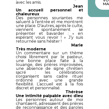
VO
avec les amis.
MA
Jean
Un accueil personnel et
chaleureux
Des personnes souriantes me
saluent à l’entrée et me montrent
une place. D’autres, après le culte,
viennent spontanément se
présenter et bavarder : « en
espérant vous revoir ! » J’y suis
retournée sans hésiter !
Marie
Très moderne
Un commentaire sur un thème
choisi librement par le pasteur,
une bonne place faite à la
louange, des prières improvisées,
une absence de signe chrétien
sacré : les célébrations
s’organisent sans cadre rituel
ordonné avec une grande
flexibilité. L’accueil est à la fois
discret et personnalisé.
Thérèse
Une intimité palpable avec dieu
Les personnes autour de moi
chantaient, adressaient des prières
de reconnaissance et des paroles