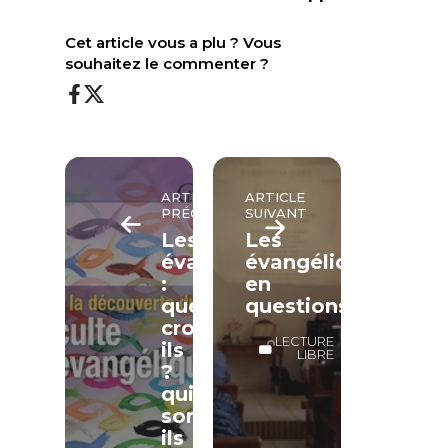
Cet article vous a plu ? Vous
souhaitez le commenter ?
ARTICLE
ARTICLE
PRÉCÉDENT
SUIVANT
Les
Les
évangéliques
évangéliques
:
en
que
questions
croient-
LECTURE
ils
LIBRE
?
qui
sont-
ils