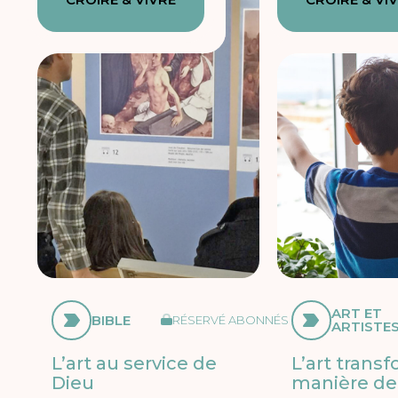
ART ET
BIBLE
RÉSERVÉ ABONNÉS
ARTISTE
L’art au service de
L’art trans
Dieu
manière de 