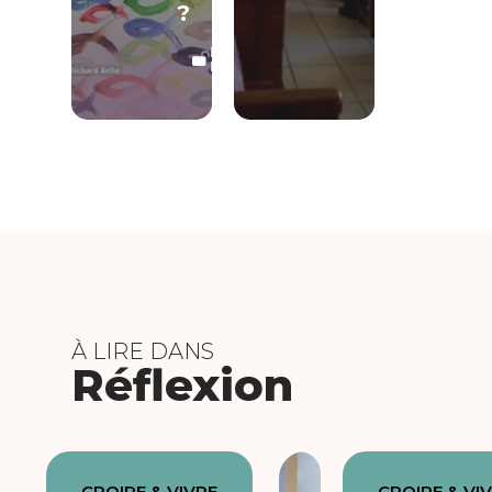
?
LECTURE
LIBRE
À LIRE DANS
Réflexion
CROIRE & VIVRE
CROIRE & VI