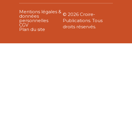
Mentions légales &
© 2026 Croire-
données
personnelles
Publications. Tous
CGV
droits réservés.
Plan du site