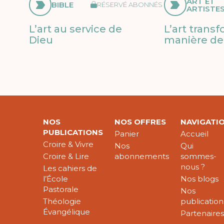
ART ET
BIBLE
RÉSERVÉ ABONNÉS
ARTISTE
L’art au service de
L’art trans
Dieu
manière de 
NOS
NOS OFFRES
NAVIGATI
PUBLICATIONS
Panier
Accueil
Croire & Vivre
Nos
Qui
Croire & Lire
abonnements
sommes-
nous ?
Les cahiers de
l’École
Nos blogs
Pastorale
Nos
Théologie
publication
Évangélique
Partenaire