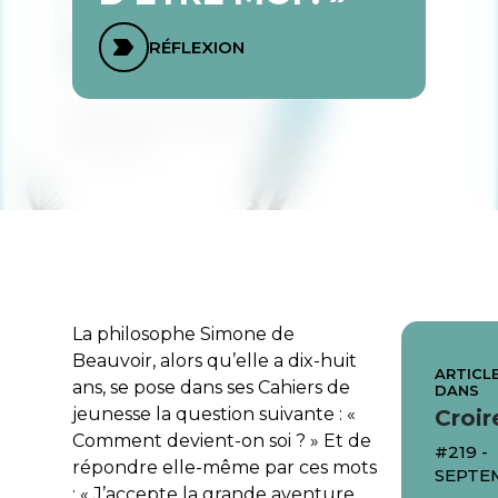
RÉFLEXION
La philosophe Simone de
Beauvoir, alors qu’elle a dix-huit
ARTICLE
ans, se pose dans ses Cahiers de
DANS
jeunesse la question suivante : «
Croir
Comment devient-on soi ? » Et de
#219 -
répondre elle-même par ces mots
SEPTE
: « J’accepte la grande aventure