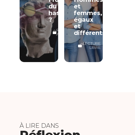
du
et
hasard
femmes,
?
égaux
et
RÉSERVÉ
différents
ABONNÉS
LECTURE
LIBRE
À LIRE DANS
Réflexion