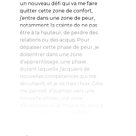
un nouveau défi qui va me faire
quitter cette zone de confort,
j’entre dans une zone de peur,
notamment la crainte de ne pas
être à la hauteur, de perdre des
relations ou des acquis. Pour
dépasser cette phase de peur, je
doisentrer dans une zone
d’apprentissage, une phase
durant laquelle j’acquiers de
nouvelles compétences qui me
sécurisent, et je vis mes choix. Cela
me permet d’avancer vers une
nouvelle phase, une zone
d’évolution où je trouve du sens à
ce que je suis, à ce que je fais ;...